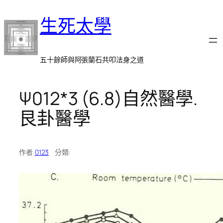
跳
生死太學
至
主
要
內
五十餘師與阿張蘭石共叩法身之道
容
Ψ012*3 (6.8)自然醫學.
艮卦醫學
作者:
0123
分類: