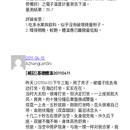
旁備好）之電子溫度計量測舌下溫。
量測結果：36.7
評論省思：
1. 吃多水果與飲料，似乎沒有破壞微量附子。
2. 睡得稍晚，較飽，體溫應已離開最低點。
2011-04-15
AZhangLanShi
[補記]基礎體溫20110411
昨天(20110410)下午三點，用了斧子，被爐子找去海
边打坐，在海边打坐，实实在在，
当时大太阳，很难打坐，但决定打坐，一上座就起大
风，爽爽。約十幾分鐘后單盤換成雙盤。
双盘一上去，五秒就麻，刚刚打坐時，念头很难自己
停，金刚伏魔座（双盘跏趺）最忌讳念头。
十几二十秒左右菩萨当空，全身就充电，许久后下
座，双腿不酸不嘛，身体高热舒爽，
但是，当空中菩萨现身，与我一摸一样对我合掌，我