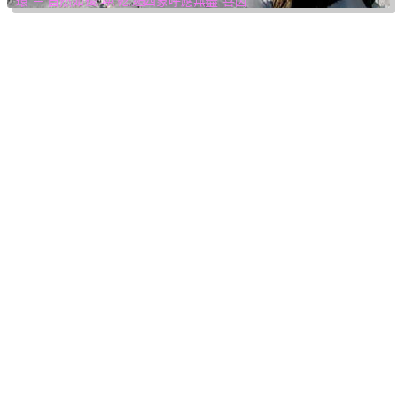
環 ─ 自然如
復,坤,乾,逅
四象呼應無盡“善因”