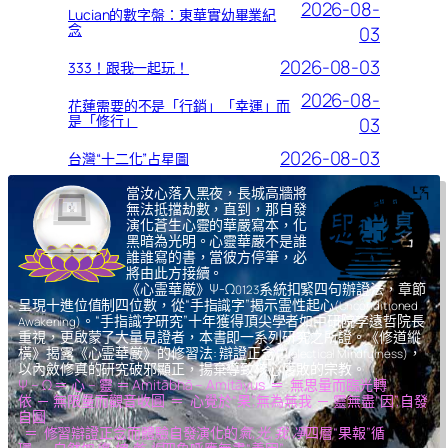
2026-08-
Lucian的數字盤：東華實幼畢業紀
念
03
2026-08-03
333！跟我一起玩！
2026-08-
花蓮需要的不是「行銷」「幸運」而
是「修行」
03
2026-08-03
台灣“十二化”占星圖
當汝心落入黑夜，長城高牆將
無法抵擋劫數，直到，那自發
演化蒼生心靈的華嚴寫本，化
黑暗為光明。心靈華嚴不是誰
誰誰寫的書，當彼方停筆，必
將由此方接續。
《心霊華厳》Ψ-Ω
系統扣緊四句辦證法，章節
0123
呈現十進位值制四位數，從“手指識字”揭示霊性起心
(Unconditioned
。“手指識字研究”十年獲得頂尖學者如中研院李遠哲院長
Awakening)
重視，更啟蒙了大量見證者，本書即一系列研究之所證。《修道縱
橫》揭露《心霊華厳》的修習法: 辯證正念
，
(Dialectical Mindfulness)
以內斂修真的研究破邪顯正，揚棄導致核心腐敗的宗教。
Ψ – Ω ＝ 心 – 靈 ＝ Amitābhā – Amitāyus ＝ 無思量而臨光轉
依 ─ 無限量而觀音收圓 ＝ 心覺於“果”,無為無我 ─ 靈無盡“因”,自發
自圓
＝ 修習辯證正念而體驗自發演化的
氣,光,我,凈
四層“果報”循