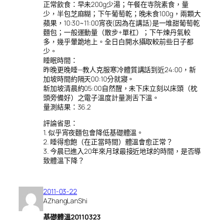
正常飲食：早未200g少湯；午餐在寺院素食，量
少，半包芝麻糊；下午葡萄乾；晚未食100g，兩顆大
蘋果，10:30~11:00宵夜(因為在講話)是一堆甜葡萄乾
麵包；一般運動量（散步+單杠）；下午煉丹氣較
多，幾乎暈跪地上。全日白開水攝取較前些日子都
少。
睡眠時間：
昨晚更晚睡—教人克服寒冷體質講話到近24:00，新
加坡時間約隔天00:10分就寢。
新加坡清晨約05:00自然醒，未下床立刻以床頭（枕
頭旁備好）之電子溫度計量測舌下溫。
量測結果：36.2
評論省思：
1. 似乎宵夜麵包會降低基礎體溫。
2. 睡得愈飽（在正當時間）體溫會愈正常？
3. 今晨已進入20年來月球最接近地球的時間，是否導
致體溫下降？
2011-03-22
AZhangLanShi
基礎體溫20110323