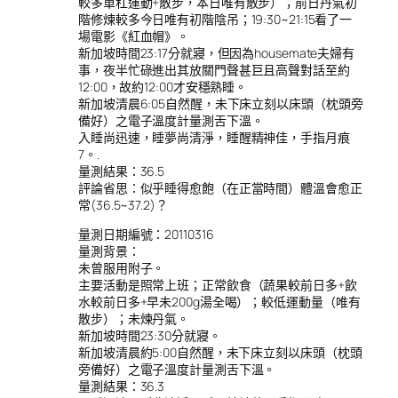
較多單杠運動+散步，本日唯有散步）；前日丹氣初
階修煉較多今日唯有初階陰吊；19:30~21:15看了一
場電影《紅血帽》。
新加坡時間23:17分就寢，但因為housemate夫婦有
事，夜半忙碌進出其放關門聲甚巨且高聲對話至約
12:00，故約12:00才安穩熟睡。
新加坡清晨6:05自然醒，未下床立刻以床頭（枕頭旁
備好）之電子溫度計量測舌下溫。
入睡尚迅速，睡夢尚清淨，睡醒精神佳，手指月痕
7。.
量測結果：36.5
評論省思：似乎睡得愈飽（在正當時間）體溫會愈正
常(36.5~37.2)？
量測日期編號：20110316
量測背景：
未曾服用附子。
主要活動是照常上班；正常飲食（蔬果較前日多+飲
水較前日多+早未200g湯全喝）；較低運動量（唯有
散步）；未煉丹氣。
新加坡時間23:30分就寢。
新加坡清晨約5:00自然醒，未下床立刻以床頭（枕頭
旁備好）之電子溫度計量測舌下溫。
量測結果：36.3