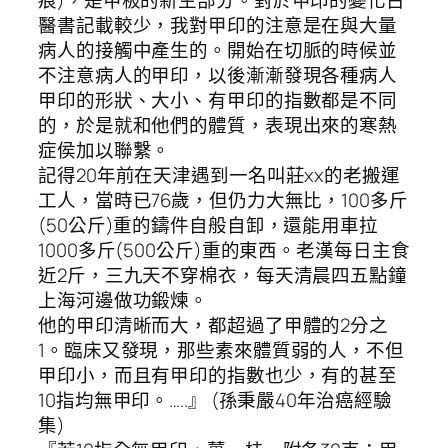
痕)，是甲板的新生部分。對於甲印的變化古
醫書記載較少，我對甲印的注意是在與大量
病人的接觸中產生的。開始在切脈的時候並
不注意病人的甲印，以後漸漸發現各種病人
甲印的形狀、大小、有甲印的指數都是不同
的，於是就和他們的體質，表現出來的寒熱
症侯加以聯繫。
記得20年前在天津遇到一名叫莊xx的老搬運
工人，當時已76歲，但仍力大無比，100多斤
(50公斤)重的鑄件自般自卸，還能用車拉
1000多斤(500公斤)重的東西。老漢每日主食
近2斤，三九天不穿棉衣，每天清晨四五點鐘
上海河邊做功鍛煉。
他的甲印清晰而大，都超過了甲體的2分之
1。臨床又發現，那些素來體質弱的人，不但
甲印小，而且有甲印的指數也少，有的甚至
10指均無甲印。…..』 (孫秉嚴40年治癌經驗
集)