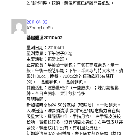
2. 睡得稍晚，較飽，體溫可能已經離開最低點。
2011-04-02
AZhangLanShi
基礎體溫20110402
量測日期：20110401
量測背景：下午附子0.2g。
主要活動：照常上班。
正常飲食：早葡萄干麵包；午餐在寺院素食，量一
般，午後一碗芝麻糊；下午，半面冰的特大木瓜，蘋
果汁100cc；晚餐，700cc冰的運動飲料(有蘇打
的)，一盒甜麵包，一盒鹹麵包。
其他活動：運動量較少（一些散步）；煉丹氣輕鬆
練。全日白開水，果汁飲料特多。
睡眠時間：
新加坡時間約24:30分就寢（較晚睡）。一睡到天。
入睡迅速，睡夢頗清淨,夢到神通飛翔念動力自在與
吸星大法，睡醒精神佳，手指月痕7。左手臂皮肤较
松弛，微细纹较多，没有明显处男线；右手臂皮肤甚
紧致，微细纹几乎没有，有明显处男线。
新加坡清晨07:25自然醒，未下床立刻以床頭（枕頭