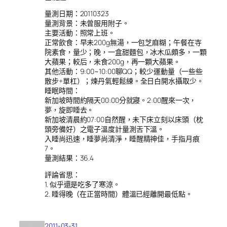
量測日期：20110323
量測背景：未曾服用附子。
主要活動：照常上班。
正常飲食：早未200g無湯，一包芝麻糊；午餐在寺
院素食，量少；晚，一盒甜麵包，冰木瓜頗多，一顆
大蘋果；較后，未食200g，再一顆大蘋果。
其他活動：9:00~10:00聊QQ；較少運動量（一些些
散步+單杠）；煉丹氣輕鬆練。全日白開水攝取少。
睡眠時間：
新加坡時間約隔天00:00分就寢。2:00醒來一次，
夢，旋即睡去。
新加坡清晨約07:00自然醒，未下床立刻以床頭（枕
頭旁備好）之電子溫度計量測舌下溫。
入睡尚迅速，睡夢尚清淨，睡醒精神佳，手指月痕
7。
量測結果：36.4
評論省思：
1. 似乎還是吃多了寒涼。
2. 睡得晚（在正當時間）體溫已經離開最低點。
2011-03-31