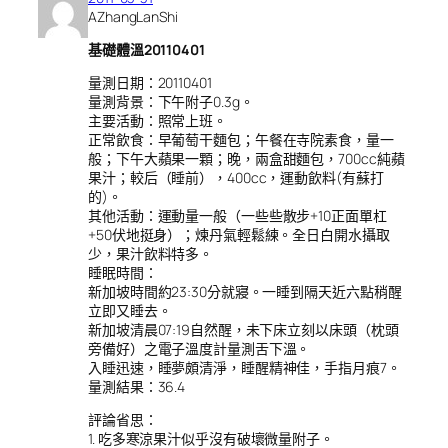
AZhangLanShi
基礎體溫20110401
量測日期：20110401
量測背景：下午附子0.3g。
主要活動：照常上班。
正常飲食：早葡萄干麵包；午餐在寺院素食，量一
般；下午大蘋果一顆；晚，兩盒甜麵包，700cc純蘋
果汁；較后（睡前），400cc，運動飲料(有蘇打
的)。
其他活動：運動量一般（一些些散步+10正面單杠
+50伏地挺身）；煉丹氣輕鬆練。全日白開水攝取
少，果汁飲料特多。
睡眠時間：
新加坡時間約23:30分就寢。一睡到隔天近六點稍醒
立即又睡去。
新加坡清晨07:19自然醒，未下床立刻以床頭（枕頭
旁備好）之電子溫度計量測舌下溫。
入睡迅速，睡夢頗清淨，睡醒精神佳，手指月痕7。
量測結果：36.4
評論省思：
1. 吃多寒涼果汁似乎沒有破壞微量附子。