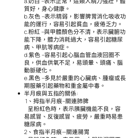
a.奶白 –表示正常，這類人精力強壯，體
質好，身心健康。
b.灰色 –表示精弱，影響脾胃消化吸收功
能的運行，容易引起貧血，疲倦乏力。
c.粉紅 –與甲體顏色分不清，表示臟腑功
能下降，體力消耗過大，容易引起糖尿
病、甲肮等病症。
d.紫色 –容易引起心腦血管血液回圈不
良，供血供氧不足，易頭暈、頭痛、腦
動脈硬化。
e.黑色 –多見於嚴重的心臟病、腫瘤或長
期服藥引起藥物和重金屬中毒。
半月痕與五指的關係:
1、拇指半月痕–關連肺脾
呈粉紅色時，表示胰臟機能不良，容
易感冒、反復感冒、疲勞，嚴重時易患
糖尿病。
2、食指半月痕—關連腸胃