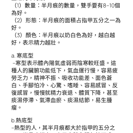
（1）數量：半月痕的數量，雙手要有8–10個
為好。
（2）形態：半月痕的面積占指甲五分之一為
好。
（3）顏色：半月痕以奶白色為好，越白越
好，表示精力越壯。
a. 寒底型
–寒型表示體內陽氣虛弱而陰寒較旺盛。這
種人的臟腑功能低下，氣血運行慢，容易疲
勞乏力，精神不振、吸收功能差、面色蒼
白­、手腳怕冷、心驚、嗜睡、容易感冒、反
復感冒，慢慢就精力衰退、體質下降，甚至
痰濕停滯、氣滯血瘀、痰濕結節，易生腫
瘤。
b.熱底型
–熱型的人，其半月痕都大於指甲的五分之