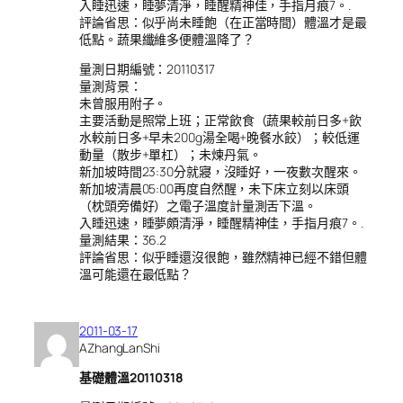
入睡迅速，睡夢清淨，睡醒精神佳，手指月痕7。.
評論省思：似乎尚未睡飽（在正當時間）體溫才是最
低點。蔬果纖維多便體溫降了？
量測日期編號：20110317
量測背景：
未曾服用附子。
主要活動是照常上班；正常飲食（蔬果較前日多+飲
水較前日多+早未200g湯全喝+晚餐水餃）；較低運
動量（散步+單杠）；未煉丹氣。
新加坡時間23:30分就寢，沒睡好，一夜數次醒來。
新加坡清晨05:00再度自然醒，未下床立刻以床頭
（枕頭旁備好）之電子溫度計量測舌下溫。
入睡迅速，睡夢頗清淨，睡醒精神佳，手指月痕7。.
量測結果：36.2
評論省思：似乎睡還沒很飽，雖然精神已經不錯但體
溫可能還在最低點？
2011-03-17
AZhangLanShi
基礎體溫20110318