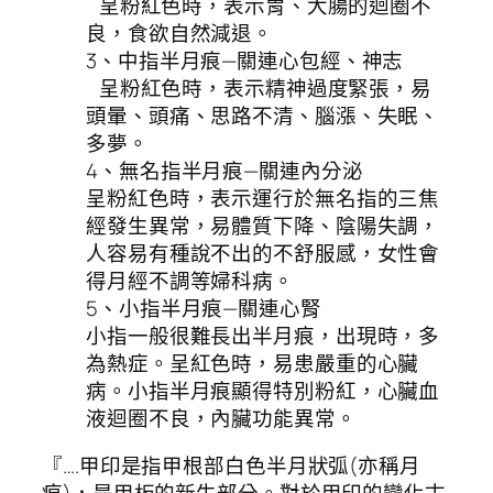
呈粉紅色時，表示胃、大腸的迴圈不
良，食欲自然減退。
3、中指半月痕—關連心包經、神志
呈粉紅色時，表示精神過度緊張，易
頭暈、頭痛、思路不清、腦漲、失眠、
多夢。
4、無名指半月痕—關連內分泌
呈粉紅色時，表示運行於無名指的三焦
經發生異常，易體質下降、陰陽失調，
人容易有種說不出的不舒服感，女性會
得月經不調等婦科病。
5、小指半月痕—關連心腎
小指一般很難長出半月痕，出現時，多
為熱症。呈紅色時，易患嚴重的心臟
病。小指半月痕顯得特別粉紅，心臟血
液迴圈不良，內臟功能異常。
『….甲印是指甲根部白色半月狀弧(亦稱月