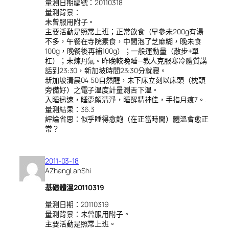
量測日期編號：20110318
量測背景：
未曾服用附子。
主要活動是照常上班；正常飲食（早參未200g有湯
不多，午餐在寺院素食，中間泡了芝麻糊，晚未食
100g，晚餐後再補100g）；一般運動量（散步+單
杠）；未煉丹氣。昨晚較晚睡—教人克服寒冷體質講
話到23:30，新加坡時間23:30分就寢。
新加坡清晨04:50自然醒，未下床立刻以床頭（枕頭
旁備好）之電子溫度計量測舌下溫。
入睡迅速，睡夢頗清淨，睡醒精神佳，手指月痕7。.
量測結果：36.3
評論省思：似乎睡得愈飽（在正當時間）體溫會愈正
常？
2011-03-18
AZhangLanShi
基礎體溫20110319
量測日期：20110319
量測背景：未曾服用附子。
主要活動是照常上班。