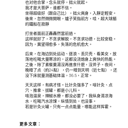
也对他合掌，念头就停，拙火就起。
我才是大菩萨，谁都不信。
坐得超级好（跟自己比），拙火爽身，入靜定輕安。
後來，忽然微微開眼，爐子笑指前方，哇，超大球艏
的鐵船在寂靜
打坐者面前正轟轟然當前過。
这样就好了，不贪求解脱，不贪求功德，比较安稳。
因为，冀望得愈多，失落的危机愈大。
后来，在海边到处运动、逐浪、丢贝壳、看美女，放
荡地吃喝大量寒凉的，这都没浇熄身上爽快的热能。
之後，除了素餐羹湯沒再進食什麽，沒斧子。夜间，
晚睡了点（約24點），仍一睡到天明（近七點），还
没下床就量测基础体温，36.5，正常。
天天这样，有病才怪。比针灸强多了。啥针灸、点
穴、推拿、拔罐，都是小儿科。
啥泡温泉，辣椒水療，都没必要了，我纵身清凉海
水，吃喝汽水凉馃，纵情到处，也没事。
若是针灸火罐，只有一点点能量，哪能这样挥霍。
更多文章：