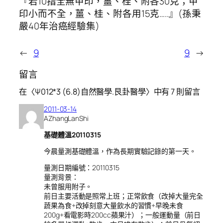
『若10指全無甲印，薑、桂、附各30克；甲
印小而不全，薑、桂、附各用15克…..』(孫秉
嚴40年治癌經驗集)
←
9
9
→
留言
在〈Ψ012*3 (6.8)自然醫學.艮卦醫學〉中有 7 則留言
2011-03-14
AZhangLanShi
基礎體溫20110315
今晨量測基礎體溫，作為長期實驗記錄的第一天。
量測日期編號：20110315
量測背景：
未曾服用附子。
前日主要活動是照常上班；正常飲食（改掉大量完全
蔬果為食+改掉刻意大量飲水的習慣+早晚未食
200g+看電影時200cc蘋果汁）；一般運動量（前日