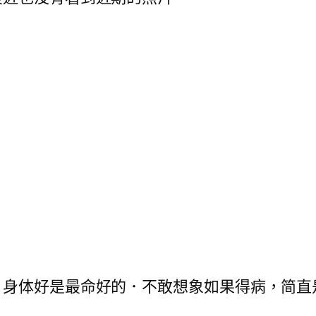
，身体好是最命好的．不敢想象如果得病，简直