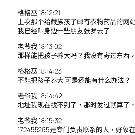
格格巫 18:12:21
上次那个给藏族孩子邮寄衣物药品的网
我已经叫身边一些朋友张罗去了
老爷我 18:13:02
那样能把孩子养大吗？我没有寄过东西
格格巫 18:14:23
不能把孩子养大 可是还能有什么办法？
老爷我 18:14:42
地址我现在找不到了，那时发过就算了
老爷我 18:15:32
172455265是专门负责联系的人，好象