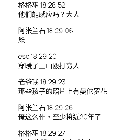
格格巫 18:28:52
他们能感应吗？大人
阿张兰石 18:29:06
能
esc 18:29:20
穿暖了上山殴打穷人
老爷我 18:29:23
那些孩子的照片上有曼佗罗花
阿张兰石 18:29:26
俺这么作，至少将近20年了
格格巫 18:29:27