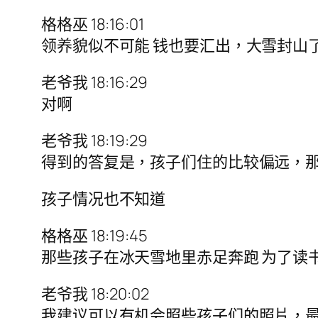
格格巫 18:16:01
领养貌似不可能 钱也要汇出，大雪封山了
老爷我 18:16:29
对啊
老爷我 18:19:29
得到的答复是，孩子们住的比较偏远，
孩子情况也不知道
格格巫 18:19:45
那些孩子在冰天雪地里赤足奔跑 为了读
老爷我 18:20:02
我建议可以有机会照些孩子们的照片，