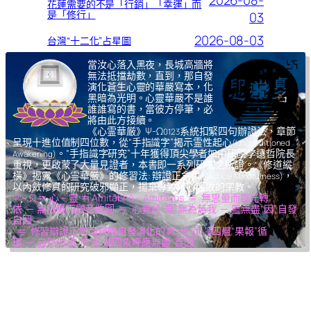
2026-08-
花蓮需要的不是「行銷」「幸運」而
是「修行」
03
2026-08-03
台灣“十二化”占星圖
當汝心落入黑夜，長城高牆將
無法抵擋劫數，直到，那自發
演化蒼生心靈的華嚴寫本，化
黑暗為光明。心靈華嚴不是誰
誰誰寫的書，當彼方停筆，必
將由此方接續。
《心霊華厳》Ψ-Ω
系統扣緊四句辦證法，章節
0123
呈現十進位值制四位數，從“手指識字”揭示霊性起心
(Unconditioned
。“手指識字研究”十年獲得頂尖學者如中研院李遠哲院長
Awakening)
重視，更啟蒙了大量見證者，本書即一系列研究之所證。《修道縱
橫》揭露《心霊華厳》的修習法: 辯證正念
，
(Dialectical Mindfulness)
以內斂修真的研究破邪顯正，揚棄導致核心腐敗的宗教。
Ψ – Ω ＝ 心 – 靈 ＝ Amitābhā – Amitāyus ＝ 無思量而臨光轉
依 ─ 無限量而觀音收圓 ＝ 心覺於“果”,無為無我 ─ 靈無盡“因”,自發
自圓
＝ 修習辯證正念而體驗自發演化的
氣,光,我,凈
四層“果報”循
環 ─ 自然如
復,坤,乾,逅
四象呼應無盡“善因”