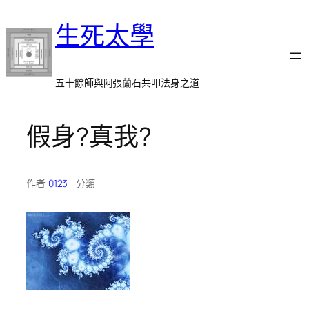
跳
生死太學
至
主
要
內
五十餘師與阿張蘭石共叩法身之道
容
假身?真我?
作者:
0123
分類: