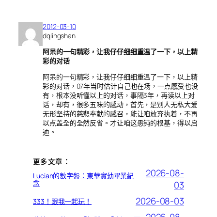
2012-03-10
dqlingshan
阿呆的一句精彩，让我仔仔细细重温了一下，以上精
彩的对话
阿呆的一句精彩，让我仔仔细细重温了一下，以上精
彩的对话，07年当时估计自己也在场，一点感受也没
有，根本没听懂以上的对话，事隔3年，再读以上对
话，却有，很多五味的感动，首先，是别人无私大爱
无形坚持的慈悲奉献的感召，能让咱放弃执着，不再
以点盖全的全然反省。才让咱这愚钝的根基，得以启
迪。
更多文章：
2026-08-
Lucian的數字盤：東華實幼畢業紀
念
03
2026-08-03
333！跟我一起玩！