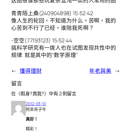
这图很像那些玩复杂混沌一类的人常用的图
青青陌上桑(240904898) 15:52:42
像人生的轮回，不知道为什么。苦啊，我的
心苦到不行了已经。谁陪我死啊？
-空空(77193123) 15:52:44
搞科学研究有一拨人也在试图发现共性中的
规律. 就是其中的“数学原理”
←
懂得理財
年老與美
→
留言
在〈假身?真我?〉中有 2 則留言
2012-03-10
阿呆呆子牛
真好！
精彩！