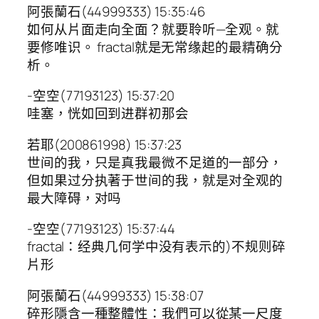
阿張蘭石(44999333) 15:35:46
如何从片面走向全面？就要聆听—全观。就
要修唯识。 fractal就是无常缘起的最精确分
析。
-空空(77193123) 15:37:20
哇塞，恍如回到进群初那会
若耶(200861998) 15:37:23
世间的我，只是真我最微不足道的一部分，
但如果过分执著于世间的我，就是对全观的
最大障碍，对吗
-空空(77193123) 15:37:44
fractal：经典几何学中没有表示的)不规则碎
片形
阿張蘭石(44999333) 15:38:07
碎形隱含一種整體性：我們可以從某一尺度