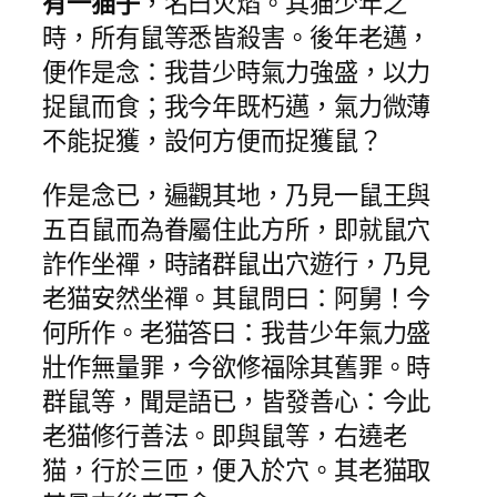
有一猫子
，名曰火焰。其猫少年之
時，所有鼠等悉皆殺害。後年老邁，
便作是念：我昔少時氣力強盛，以力
捉鼠而食；我今年既朽邁，氣力微薄
不能捉獲，設何方便而捉獲鼠？
作是念已，遍觀其地，乃見一鼠王與
五百鼠而為眷屬住此方所，即就鼠穴
詐作坐禪，時諸群鼠出穴遊行，乃見
老猫安然坐禪。其鼠問曰：阿舅！今
何所作。老猫答曰：我昔少年氣力盛
壯作無量罪，今欲修福除其舊罪。時
群鼠等，聞是語已，皆發善心：今此
老猫修行善法。即與鼠等，右遶老
猫，行於三匝，便入於穴。其老猫取