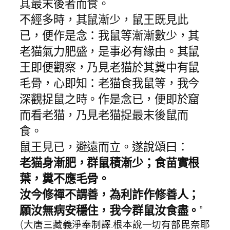
其最末後者而食。
不經多時，其鼠漸少，鼠王既見此
已，便作是念：我鼠等漸漸數少，其
老猫氣力肥盛，是事必有緣由。其鼠
王即便觀察，乃見老猫於其糞中有鼠
毛骨，心即知：老猫食我鼠等，我今
深觀捉鼠之時。作是念已，便即於窟
而看老猫，乃見老猫捉最末後鼠而
食。
鼠王見已，避遠而立。遂說頌曰：
老猫身漸肥，群鼠積漸少；食苗實根
葉，糞不應毛骨。
汝今修禪不謂善，為利詐作修善人；
願汝無病安穩住，我今群鼠汝食盡。
”
(大唐三藏義淨奉制譯.根本說一切有部毘奈耶