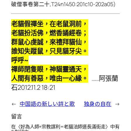
破僧事卷第二十,T24n1450:201c10-202a05)
老貓假禪坐，在老鼠洞前，
老貓扮活佛，燃香誦經卷；
群鼠心虔誠，來禮拜貓仙，
誰知失蹤鼠，只見貓牙尖。
呼呼~
禪師閉隻眼，神貓靈通天，
人間有善惡，唯由一心緣。
……阿張蘭
石2012.11.2 18:21
←
中国語の新しい詩と歌
独身の自在
→
留言
在〈好為人師+宗教謀利=老貓法師道長滿街走〉中有