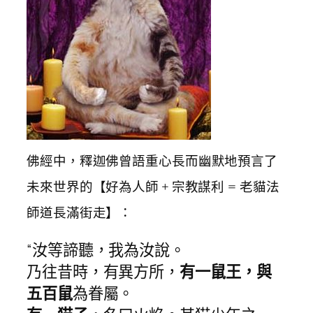
佛經中，釋迦佛曾語重心長而幽默地預言了
未來世界的【好為人師 + 宗教謀利 = 老貓法
師道長滿街走】：
“汝等諦聽，我為汝說。
乃往昔時，有異方所，
有一鼠王，與
五百鼠
為眷屬。