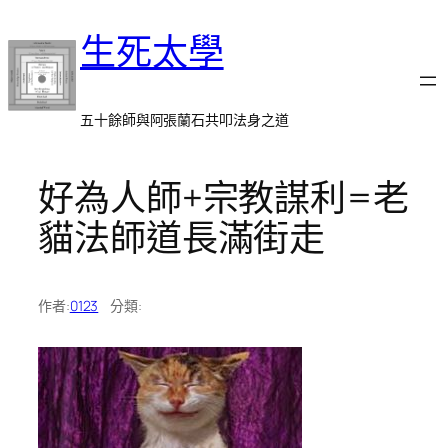
跳
生死太學
至
主
要
內
五十餘師與阿張蘭石共叩法身之道
容
好為人師+宗教謀利=老
貓法師道長滿街走
作者:
0123
分類: