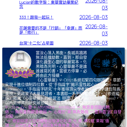
2026-08-
Lucian的數字盤：東華實幼畢業紀
念
03
2026-08-03
333！跟我一起玩！
2026-08-
花蓮需要的不是「行銷」「幸運」而
是「修行」
03
2026-08-03
台灣“十二化”占星圖
當汝心落入黑夜，長城高牆將
無法抵擋劫數，直到，那自發
演化蒼生心靈的華嚴寫本，化
黑暗為光明。心靈華嚴不是誰
誰誰寫的書，當彼方停筆，必
將由此方接續。
《心霊華厳》Ψ-Ω
系統扣緊四句辦證法，章節
0123
呈現十進位值制四位數，從“手指識字”揭示霊性起心
(Unconditioned
。“手指識字研究”十年獲得頂尖學者如中研院李遠哲院長
Awakening)
重視，更啟蒙了大量見證者，本書即一系列研究之所證。《修道縱
橫》揭露《心霊華厳》的修習法: 辯證正念
，
(Dialectical Mindfulness)
以內斂修真的研究破邪顯正，揚棄導致核心腐敗的宗教。
Ψ – Ω ＝ 心 – 靈 ＝ Amitābhā – Amitāyus ＝ 無思量而臨光轉
依 ─ 無限量而觀音收圓 ＝ 心覺於“果”,無為無我 ─ 靈無盡“因”,自發
自圓
＝ 修習辯證正念而體驗自發演化的
氣,光,我,凈
四層“果報”循
環 ─ 自然如
復,坤,乾,逅
四象呼應無盡“善因”