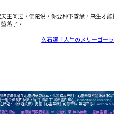
】
梵天王问过，佛陀说，你要种下善缘，来生才能
自堕落了。
久石譲「人生のメリーゴーランド」(The
那自發演化蒼生心靈的華嚴寫本，化黑暗為光明。心靈華嚴不是誰誰誰寫
十進位值制四位數，從“手指識字”揭示霊性起心
(Unconditioned Awakening)
之所證。《修道縱橫》揭露《心霊華厳》的修習法: 辯證正念
(Dialectical Mi
us ＝ 無思量而臨光轉依 ─ 無限量而觀音收圓 ＝ 心覺於“果”,無為無我 ─ 靈無盡“因”,