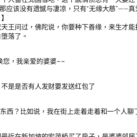
那应该没有遗憾与凄凉，只有“无缘大慈”——
？】
梵天王问过，佛陀说，你要种下善缘，来生才能
自堕落了。
唤您，我亲爱的婆婆~~
。不是是否有人发财要发送红包了
样的东西？比如说，我在街上走着走着和一个人
俐最近在新加坡的宏茂桥买了房子，是婆婆邻居