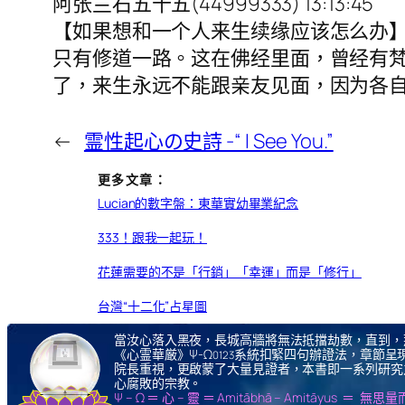
阿张兰石五十五(44999333) 13:13:45
【如果想和一个人来生续缘应该怎么办
只有修道一路。这在佛经里面，曾经有
了，来生永远不能跟亲友见面，因为各
←
霊性起心の史詩 -“ I See You.”
更多文章：
Lucian的數字盤：東華實幼畢業紀念
333！跟我一起玩！
花蓮需要的不是「行銷」「幸運」而是「修行」
台灣“十二化”占星圖
當汝心落入黑夜，長城高牆將無法抵擋劫數，直到，
《心霊華厳》Ψ-Ω
系統扣緊四句辦證法，章節呈現
0123
院長重視，更啟蒙了大量見證者，本書即一系列研究
心腐敗的宗教。
Ψ – Ω ＝ 心 – 靈 ＝ Amitābhā – Amitāy