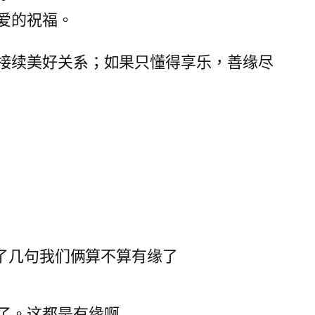
真爱的祝福。
接续美好关系；如果只懂得享乐，善缘尽
聊了几句我们俩算不算有缘了
了。这都是有缘啊