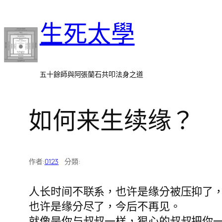
跳
生死太學
至
主
要
內
五十餘師與阿張蘭石共叩法身之道
容
如何来生续缘？
作者:
0123
分類:
人长时间不联系，也许是缘分被压抑了
也许是缘分尽了，今后不再见。
就像是你与叔叔一样，狠心的叔叔把你