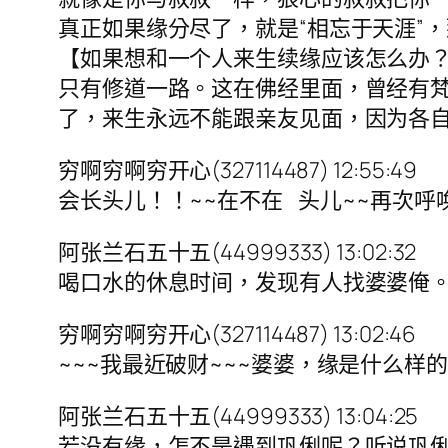
真正如果缘分尽了，就是“相忘于天涯”，
【如果想和一个人来生续缘应该怎么办
只有修道一路。这在佛经里面，曾经有
了，来生永远不能跟亲友见面，因为各
穷啊穷啊穷开心(327114487) 12:55:49
会长头儿！！~~在不在 头儿~~再次呼
阿张兰石五十五(44999333) 13:02:32
喝口水的休息时间，发现有人找婆婆俺
穷啊穷啊穷开心(327114487) 13:02:46
~~~我最近破财~~~婆婆，缘是什么
阿张兰石五十五(44999333) 13:04:25
若没有缘，怎不是遇到巩俐呢？听说巩