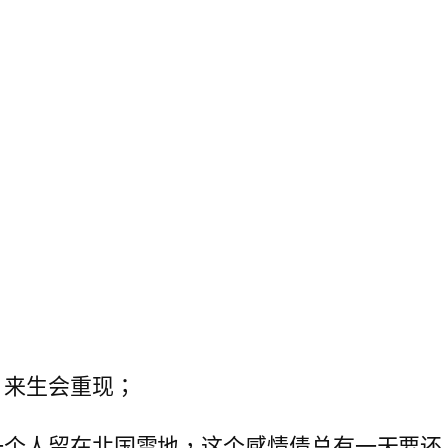
，来生会重现；
一个人留在北国雪地，这个感情债总有一天要还