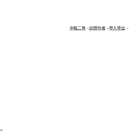
中樞二卷
訪問作者
登入登出
。