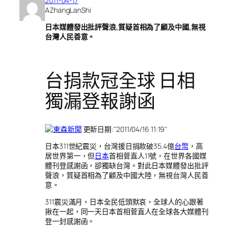
2011-04-17
AZhangLanShi
日本媒體發出批評聲浪,質疑首相為了顧及中國,無視
台灣人民善意。
台捐款冠全球 日相
獨漏登報謝函
更新日期:
2011/04/16 11:19
日本311世紀震災，台灣援日捐款破35.4億
台幣
，高
居世界第一，但
日本
首相菅直人11號，在世界各國媒
體刊登感謝函，卻獨缺台灣。對此日本媒體發出批評
聲浪，質疑首相為了顧及中國大陸，無視台灣人民善
意。
311震災滿月，日本全民低頭默哀，全球人的心跟著
揪在一起，同一天日本首相菅直人在全球各大媒體刊
登一封感謝函。