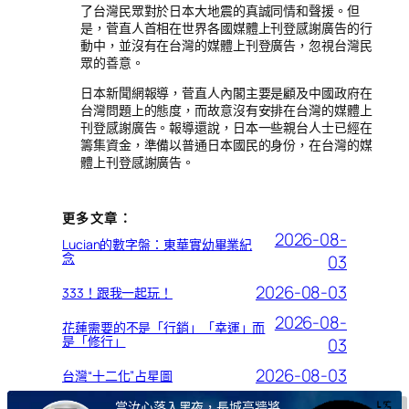
了台灣民眾對於日本大地震的真誠同情和聲援。但
是，菅直人首相在世界各國媒體上刊登感謝廣告的行
動中，並沒有在台灣的媒體上刊登廣告，忽視台灣民
眾的善意。
日本新聞網報導，菅直人內閣主要是顧及中國政府在
台灣問題上的態度，而故意沒有安排在台灣的媒體上
刊登感謝廣告。報導還說，日本一些親台人士已經在
籌集資金，準備以普通日本國民的身份，在台灣的媒
體上刊登感謝廣告。
更多文章：
2026-08-
Lucian的數字盤：東華實幼畢業紀
念
03
2026-08-03
333！跟我一起玩！
2026-08-
花蓮需要的不是「行銷」「幸運」而
是「修行」
03
2026-08-03
台灣“十二化”占星圖
當汝心落入黑夜，長城高牆將