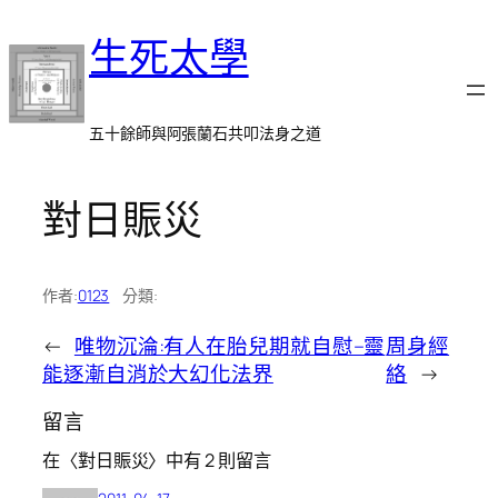
跳
生死太學
至
主
要
內
五十餘師與阿張蘭石共叩法身之道
容
對日賑災
作者:
0123
分類:
←
唯物沉淪:有人在胎兒期就自慰–靈
周身經
能逐漸自消於大幻化法界
絡
→
留言
在〈對日賑災〉中有 2 則留言