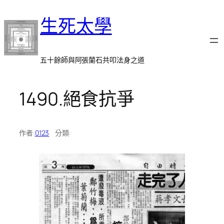
跳
生死太學
至
主
要
內
五十餘師與阿張蘭石共叩法身之道
容
1490.絕食抗爭
作者:
0123
分類: