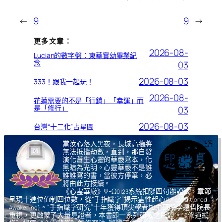
←
9
9
→
更多文章：
2026-08-
Lucian的數字盤：東華實幼畢業紀
念
03
2026-08-03
333！跟我一起玩！
2026-08-
花蓮需要的不是「行銷」「幸運」而
是「修行」
03
2026-08-03
台灣“十二化”占星圖
當汝心落入黑夜，長城高牆將
無法抵擋劫數，直到，那自發
演化蒼生心靈的華嚴寫本，化
黑暗為光明。心靈華嚴不是誰
誰誰寫的書，當彼方停筆，必
將由此方接續。
《心霊華厳》Ψ-Ω
系統扣緊四句辦證法，章節
0123
呈現十進位值制四位數，從“手指識字”揭示霊性起心
(Unconditioned
。“手指識字研究”十年獲得頂尖學者如中研院李遠哲院長
Awakening)
重視，更啟蒙了大量見證者，本書即一系列研究之所證。《修道縱