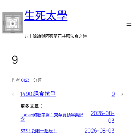
跳
生死太學
至
主
要
內
五十餘師與阿張蘭石共叩法身之道
容
9
作者:
0123
分類:
←
1490.絕食抗爭
9
→
更多文章：
2026-08-
Lucian的數字盤：東華實幼畢業紀
念
03
2026-08-03
333！跟我一起玩！