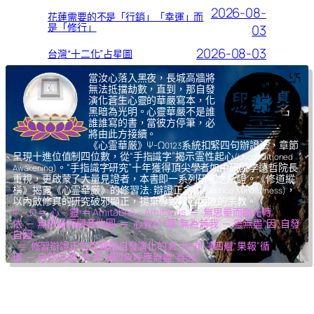
2026-08-
花蓮需要的不是「行銷」「幸運」而
是「修行」
03
2026-08-03
台灣“十二化”占星圖
當汝心落入黑夜，長城高牆將
無法抵擋劫數，直到，那自發
演化蒼生心靈的華嚴寫本，化
黑暗為光明。心靈華嚴不是誰
誰誰寫的書，當彼方停筆，必
將由此方接續。
《心霊華厳》Ψ-Ω
系統扣緊四句辦證法，章節
0123
呈現十進位值制四位數，從“手指識字”揭示霊性起心
(Unconditioned
。“手指識字研究”十年獲得頂尖學者如中研院李遠哲院長
Awakening)
重視，更啟蒙了大量見證者，本書即一系列研究之所證。《修道縱
橫》揭露《心霊華厳》的修習法: 辯證正念
，
(Dialectical Mindfulness)
以內斂修真的研究破邪顯正，揚棄導致核心腐敗的宗教。
Ψ – Ω ＝ 心 – 靈 ＝ Amitābhā – Amitāyus ＝ 無思量而臨光轉
依 ─ 無限量而觀音收圓 ＝ 心覺於“果”,無為無我 ─ 靈無盡“因”,自發
自圓
＝ 修習辯證正念而體驗自發演化的
氣,光,我,凈
四層“果報”循
環 ─ 自然如
復,坤,乾,逅
四象呼應無盡“善因”