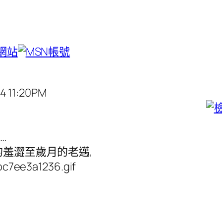
4 11:20PM
…
的羞澀至歲月的老邁,