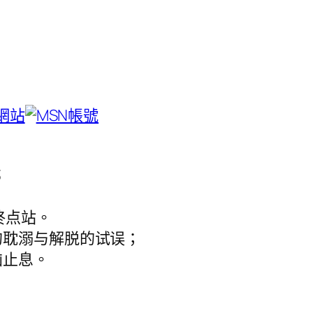
3
终点站。
的耽溺与解脱的试误；
恼止息。