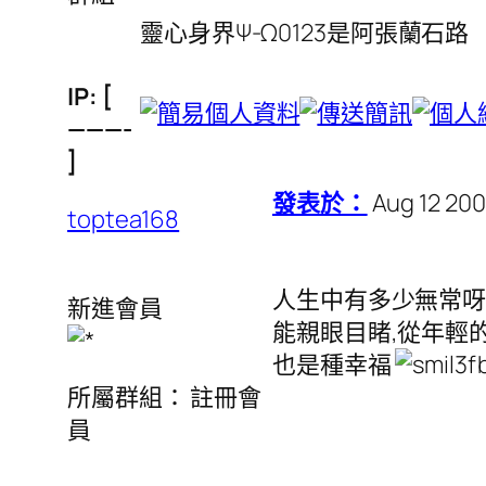
靈心身界Ψ-Ω0123是阿張蘭石路
IP: [
———-
]
發表於：
Aug 12 200
toptea168
人生中有多少無常呀
新進會員
能親眼目睹,從年輕
也是種幸福
所屬群組： 註冊會
員