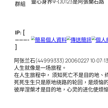
靈心身界Ψ-Ω0123是阿張蘭石路
群組
IP: [
———-
]
阿张兰石(44999333) 20060227 10:07:1
人生就像是一场旅程。
在人生旅程中， 须知死亡不是目的地、
死死生生只是原地绕路的轮回，是烦恼
彼岸涅槃才是目的地，心灵的进化使烦