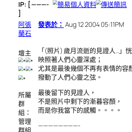
IP: [ ———-
]
阿張
發表於：
Aug 12 2004 05:11PM
蘭石
「(照片) 歲月流逝的見證人…」
壇主
映照著人們心靈深處；
尤其是最後幾個不再有表情的容
撥動了人們心靈之弦。
最後留下的見證人，
所屬
不是照片中剩下的漸暮容顏，
群
而是你我當下的感觸。。。。
組：
管理
————————-
群組