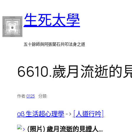
跳
生死太學
至
主
要
內
五十餘師與阿張蘭石共叩法身之道
容
6610.歲月流逝的
作者:
0123
分類:
αβ 生活超心理學
->
[人道行吟]
(照片) 歲月流逝的見證人…