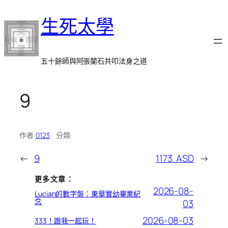
跳
生死太學
至
主
要
內
五十餘師與阿張蘭石共叩法身之道
容
9
作者:
0123
分類:
←
9
1173. ASD
→
更多文章：
2026-08-
Lucian的數字盤：東華實幼畢業紀
念
03
2026-08-03
333！跟我一起玩！