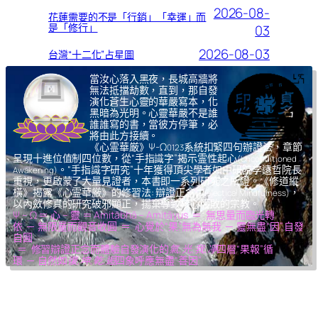
2026-08-
花蓮需要的不是「行銷」「幸運」而
是「修行」
03
2026-08-03
台灣“十二化”占星圖
當汝心落入黑夜，長城高牆將
無法抵擋劫數，直到，那自發
演化蒼生心靈的華嚴寫本，化
黑暗為光明。心靈華嚴不是誰
誰誰寫的書，當彼方停筆，必
將由此方接續。
《心霊華厳》Ψ-Ω
系統扣緊四句辦證法，章節
0123
呈現十進位值制四位數，從“手指識字”揭示霊性起心
(Unconditioned
。“手指識字研究”十年獲得頂尖學者如中研院李遠哲院長
Awakening)
重視，更啟蒙了大量見證者，本書即一系列研究之所證。《修道縱
橫》揭露《心霊華厳》的修習法: 辯證正念
，
(Dialectical Mindfulness)
以內斂修真的研究破邪顯正，揚棄導致核心腐敗的宗教。
Ψ – Ω ＝ 心 – 靈 ＝ Amitābhā – Amitāyus ＝ 無思量而臨光轉
依 ─ 無限量而觀音收圓 ＝ 心覺於“果”,無為無我 ─ 靈無盡“因”,自發
自圓
＝ 修習辯證正念而體驗自發演化的
氣,光,我,凈
四層“果報”循
環 ─ 自然如
復,坤,乾,逅
四象呼應無盡“善因”