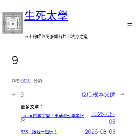
跳
生死太學
至
主
要
內
五十餘師與阿張蘭石共叩法身之道
容
9
作者:
0123
分類:
←
9
1210.根本父師
→
更多文章：
2026-08-
Lucian的數字盤：東華實幼畢業紀
念
03
2026-08-03
333！跟我一起玩！