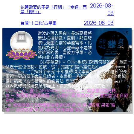
2026-08-
花蓮需要的不是「行銷」「幸運」而
是「修行」
03
2026-08-03
台灣“十二化”占星圖
當汝心落入黑夜，長城高牆將
無法抵擋劫數，直到，那自發
演化蒼生心靈的華嚴寫本，化
黑暗為光明。心靈華嚴不是誰
誰誰寫的書，當彼方停筆，必
將由此方接續。
《心霊華厳》Ψ-Ω
系統扣緊四句辦證法，章節
0123
呈現十進位值制四位數，從“手指識字”揭示霊性起心
(Unconditioned
。“手指識字研究”十年獲得頂尖學者如中研院李遠哲院長
Awakening)
重視，更啟蒙了大量見證者，本書即一系列研究之所證。《修道縱
橫》揭露《心霊華厳》的修習法: 辯證正念
，
(Dialectical Mindfulness)
以內斂修真的研究破邪顯正，揚棄導致核心腐敗的宗教。
Ψ – Ω ＝ 心 – 靈 ＝ Amitābhā – Amitāyus ＝ 無思量而臨光轉
依 ─ 無限量而觀音收圓 ＝ 心覺於“果”,無為無我 ─ 靈無盡“因”,自發
自圓
＝ 修習辯證正念而體驗自發演化的
氣,光,我,凈
四層“果報”循
環 ─ 自然如
復,坤,乾,逅
四象呼應無盡“善因”