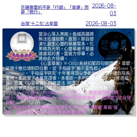
2026-08-
花蓮需要的不是「行銷」「幸運」而
是「修行」
03
2026-08-03
台灣“十二化”占星圖
當汝心落入黑夜，長城高牆將
無法抵擋劫數，直到，那自發
演化蒼生心靈的華嚴寫本，化
黑暗為光明。心靈華嚴不是誰
誰誰寫的書，當彼方停筆，必
將由此方接續。
《心霊華厳》Ψ-Ω
系統扣緊四句辦證法，章節
0123
呈現十進位值制四位數，從“手指識字”揭示霊性起心
(Unconditioned
。“手指識字研究”十年獲得頂尖學者如中研院李遠哲院長
Awakening)
重視，更啟蒙了大量見證者，本書即一系列研究之所證。《修道縱
橫》揭露《心霊華厳》的修習法: 辯證正念
，
(Dialectical Mindfulness)
以內斂修真的研究破邪顯正，揚棄導致核心腐敗的宗教。
Ψ – Ω ＝ 心 – 靈 ＝ Amitābhā – Amitāyus ＝ 無思量而臨光轉
依 ─ 無限量而觀音收圓 ＝ 心覺於“果”,無為無我 ─ 靈無盡“因”,自發
自圓
＝ 修習辯證正念而體驗自發演化的
氣,光,我,凈
四層“果報”循
環 ─ 自然如
復,坤,乾,逅
四象呼應無盡“善因”