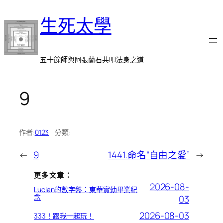
跳
生死太學
至
主
要
內
五十餘師與阿張蘭石共叩法身之道
容
9
作者:
0123
分類:
←
9
1441.命名“自由之愛”
→
更多文章：
2026-08-
Lucian的數字盤：東華實幼畢業紀
念
03
2026-08-03
333！跟我一起玩！