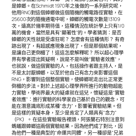
是蟑螂。在Schmidt 1970年之後做的一系列研究呢，
他用RNG對這個蟑螂做這個隨機的觸電路徑實驗，在
25600次的隨機通電中呢，蟑螂的觸電次數是13109
次，遠高於幾率期待值，這種情況在統計學上只有1/0
萬的機會，當然是具有“顯著性”的。學者猜測：是否
蟑螂的天性就是受虐狂呢？ 怎麼會有這種情形？ 有奇
跡出現了，有超感應現象出現了，但是那個結果呢，
是讓自己更倒楣了！這這怎麼解釋呢？ 所以超心理學
界有學者提出質疑啊，說是不是叫做“實驗者效應”，
也就說，做這個實驗的人，包括操作者跟主持人，是
不是太討厭蟑螂，以至於他自己有念力來影響這個
RNG，影響到這個整個實驗，使蟑螂呢走出比正常更
倒楣的步法。對於上述超心理學界所進行的動物超能
力實驗，學術界最大的疑慮就在這兒，懷疑這是“實驗
者效應”：進行實驗的科學家自己基於自己的觀念，可
能在潛意識底形成某種“念力”，影響著實驗結果。但
是這樣的質疑本身，至少是肯定了人類具有“念力”
（PK）。 在這些實驗報告裡頭，阿張蘭石特別注意到
螞蟻跟蟑螂這兩個實驗結果，因為他們成了對比，因
為他們一種是典型的“命運共同體”，另一種卻是“兄弟