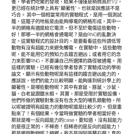
後，學者們吃驚的發現，結果不僅僅是稍微高於1/2，
更已經在統計學上具有“顯著性”，也就是說應該不是
巧合。 其中一個相當常用的實驗程式，是用一個測試
籠，這籠子的地板是由能夠導電的網格形成，其中一
半的網格有適度給它電流，但不至於電傷這些動物，
好！那哪一半的網格會通電呢？是由RNG的亂數決
定。這實驗程式的設計目的，是要看看這些所謂低等
動物有沒有超能力來避免觸電， 在實驗中，這些動物
呢，能不能用它的預知力去趨吉避凶；或者用它的念
力來影響RNG，不要讓自己所選擇的路徑被通電。 用
這樣的實驗，已經有幾位學者發表了實驗成功的學術
論文，顯示有些動物呢是有這樣的趨吉避凶能力的，
應該說，他們的能力比較明顯，能夠達到統計學上的
顯著性。是哪些動物呢？其中有倉鼠、豚鼠、沙鼠、
貓、白老鼠跟鹽水蝦。 其實，那是受限於實驗設備，
他們所做的實驗對象沒有包含大型的哺乳類動物，所
以呢被證明有超能力的動物呢還是比較少的。 但是重
點來了！有個結果，令當時做實驗的學者相當好奇，
那就是唯一反向超能力的case，要知道，沒有超能力
的是很正常的，不稀奇！但稀奇的是反向的超能力！
那是哪個動物呢？蟑螂。我不是說阿張蘭石啊！真的