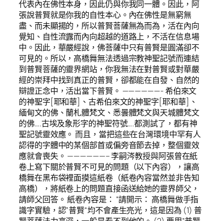
代表內在佛性本身，因此仍與你我同一體。因此，阿
張說普賢就是你我的自性本心。內在佛性是無窮無
盡、而未顯揚的，所以普賢菩薩無為而為，活在內向
覺知、自性流露而內向超越的道路上，不活在信息場
中。因此，華嚴經說，佛菩薩中只有普賢是圓滿卻不
可見的。所以，高橋舞無法透過宗教神聖記號而連結
到普賢菩薩的靈界網站，你我無法在對普賢或對華嚴
經的崇拜中找到真正的普賢，卻都能在自發、自然的
辯證正念中，活出當下普賢。 ——————- 希伯來文
的神聖字[耶和華]、古希伯來文的神聖字[耶和華]、
緬甸文的佛、蘭札體梵文、悉曇體梵文與天城體梵文
的佛….古埃及象形字的神聖符號….都測試了，都有神
聖記號靈效應。 而且，當把這些在台灣環境中罕有人
認得的字體中的某個部首或偏旁音節去掉，整個靈效
應就會喪失。 ——————– 李嗣涔教授與阿張曾在紙
卷上寫下關於普賢不可見的問題（以下內容），讓高
橋舞在黑布袋裡面摸這紙卷（紙卷內容當然並非告知
高橋），將紙卷上的問題直接函送給她的靈界師父，
請師父回答。 紙卷內容是： “請開示： 高橋舞做手指
識字實驗，認”普賢“均不會產生亮光，這是因為 (1) 普
賢菩薩法力高深，一般是看不到他的。 (2) 要用”普賢