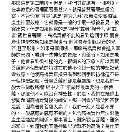
那麼這是第二階段。但是，我們其實還有一個階段。
在李教授的書裡面著墨甚少。就是普賢菩薩這個公
案。不管你寫“普賢”還是“普賢菩薩”都無法使高橋舞
產生神聖效應。它就像是一般的字眼一樣被看見、被
寫出來。但是如果你寫的是“觀音”或者“觀音菩薩”或
者“觀世音菩薩”，高橋舞都不能夠看到這個字眼,而會
產生神聖效應如果是觀世音,他就會產生觀世音的光
芒,甚至形象。如果是藥師佛，那麼高橋舞就會進入藥
師的藥園，看到一些神聖的景緻，與藥香。如果是老
子，他會看到很神秘的光，很幽玄的形象。所以普賢
菩薩他這個聖號的特殊在於他不引起一般的神聖記號
靈效應。他使高橋舞直接只看到那個字眼彷彿這不是
一個神聖記號。普賢菩薩他卻是華嚴經，也是我們一
般大乘佛教所謂“經中之王”華嚴經最重要的一個菩
薩，那麼他不可能沒有神聖性。於是，我們在紙條上
發問題問高橋舞背後的師父。那一個靈界師父回答就
是說：因為普賢菩薩太高了，我們一般人是看不見
的。一般感應是感應不到的。包含高橋舞也無法跟他
產生超連結的關係。那事實上，難道觀音菩薩，難道
耶和華，難道我們其他神聖記號就不夠高嗎？為什麼