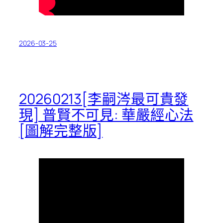
2026-03-25
20260213[李嗣涔最可貴發
現] 普賢不可見: 華嚴經心法
[圖解完整版]