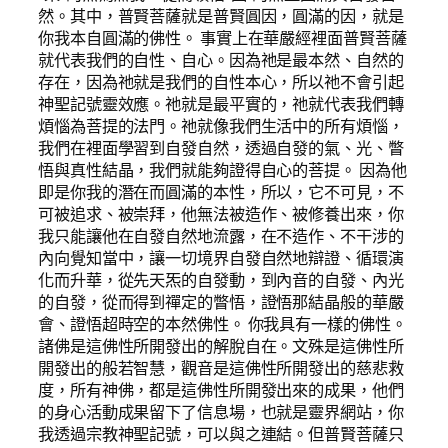
然。其中，普賢菩薩就是普賢圓因，圓滿的因，就是
你我本自圓滿的佛性。 事實上在華嚴經裡面普賢菩薩
就代表我們的自性、自心。因為祂是最本然、自然的
存在，因為祂就是我們的自性本心，所以祂不會引起
神聖記號靈效應。祂就是最平實的，祂就代表我們轉
煩惱為菩提的法門。祂就像我們生活中的所有煩惱，
我們在裡面學習到自發自然，透過自發的氣、光、瞥
悟與真性結晶，我們就能夠證得自心的菩提。 因為他
即是你我的潛在而圓滿的本性，所以，它不可見，不
可被追求、被崇拜，他無法被造作、被修養出來，你
我只能讓他在自發自然地流露，在不造作、不干涉的
內向覺知當中，讓一切境界自發自然地辯證、循環演
化而升華，從先天炁的自發動，到內音的自發、內光
的自發，從而得到禪定的瞥悟，證悟那結晶般的華嚴
會、證悟超時空的本然佛性。 你我具有一樣的佛性。
諸佛是這佛性所開發出的解脫自在。文殊是這佛性所
開發出的般若智慧，觀音是這佛性所開發出的慈悲救
度，所有神佛，都是這佛性所開發出來的成果，他們
的身心活動成果留下了信息場，也就是靈界網站，你
我透過宗教神聖記號，可以與之連結。但普賢菩薩只