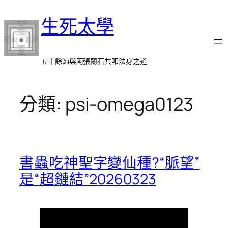
跳
生死太學
至
主
要
內
五十餘師與阿張蘭石共叩法身之道
容
分類:
psi-omega0123
書蟲吃神聖字變仙種?“脈望”
是“超鏈結”20260323