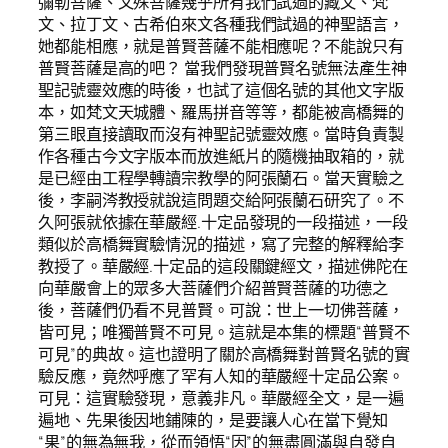
彌勒菩薩、文殊菩薩幾乎所有我們試過的藏文、梵
文、拉丁文、古希伯來文各種我們試過的神聖語言，
她都能相應，就是普賢菩薩不能相應呢？不能說只有
普賢菩薩是高的吧？ 當我們發現普賢名號無法產生神
聖記號靈效應的時後，也試了這個名號的其他文字版
本，如梵文天城體、羅馬拼音等等，都能被高橋舞的
第三眼直接讀取而沒有神聖記號靈效應。當時負責製
作各種古今文字版本而放進紙片的隨機抽取箱的，就
是已經由工程學轉讀宗教學的阿張蘭石。當天實驗之
後，李嗣涔教授就說這問題交給阿張蘭石研究了。不
久阿張就依據在華嚴經.十定品發現的一段描述，一段
類似於高橋舞實驗情況的描述，寫了完整的解釋給李
教授了。華嚴經.十定品的這段關鍵經文，描述佛陀在
向華嚴會上的眾多大菩薩們介紹普賢菩薩的功德之
後，菩薩們仍看不見普賢。可說：世上一切佛菩薩，
皆可見；唯獨普賢不可見。這就是本集的標題“普賢不
可見”的典故。這也證明了關於高橋舞對普賢名號的實
驗反應，竟然呼應了罕有人知的華嚴經十定品公案。
可見：這實驗發現，意義非凡。華嚴經全文，是一遍
遍地、先果後因地鋪陳的，是要讓人心在當下覺知
“果”的無為無我，從而領悟“因”的無盡圓滿與自發自