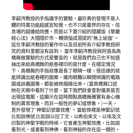
李嗣涔教授的手指識字的實驗，最珍貴的發現不是人
體的特異功能超感官知覺。也不只是靈界的存在、信
息場的超連結效應。而是以下要介紹的隱藏版《華嚴
經心法》大隱隱於市、轉煩惱成菩提的“無上瑜伽”。
這在李嗣涔教授的著作中以及目前所有介紹李教授研
究的資料里都沒有談到。 當年李嗣涔教授與阿張為高
橋舞做實驗的方式是雙盲的，就是我們自己也不知道
抽出來給高橋舞的紙卷裡印的是什麼。在穩定情況
下，高橋舞的手指就像是長了眼睛一樣，很迅速的就
能辨識出紙卷裡的圖案，連肉眼難以瞬間辨識的電路
圖或歧義圖像，都能被她描繪出來。(當高橋舞口述
她在天眼中看到了什麼，當下我們就會查對儀表是否
出現這電壓，這顯示在這時間點高橋舞確實有身心機
制的異常現象，而非一般性的夢幻或想象。)一天，
意外發現了“神聖記號靈效應”。 當紙條裡是神聖記號,
比如說佛號,比如說以拉丁文，以希伯來文，以埃及文
印製的神聖字眼的時候，它會產生神聖效應，比如說
看到光，或者看到神佛，看到神秘的存在這一類的。