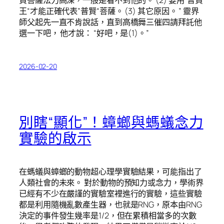
王“才能正確代表”普賢“菩薩。 (3) 其它原因。 ” 靈界
師父起先一直不肯說話，直到高橋舞三催四請拜託他
選一下吧， 他才說： “好吧，是(1)。”
2026-02-20
別瞎“顯化”！蟑螂與螞蟻念力
實驗的啟示
在螞蟻與蟑螂的動物超心理學實驗結果，可能指出了
人類社會的未來。 對於動物的預知力或念力，學術界
已經有不少在嚴謹的實驗室裡進行的實驗，這些實驗
都是利用隨機亂數產生器，也就是RNG，原本由RNG
決定的事件發生幾率是1/2，但在累積相當多的次數