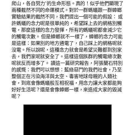
爬山，各自努力”的生命形態。真的！似乎他們顯現了
兩種截然不同的命運模式。對於一群螞蟻跟一群蟑螂
實驗結果的截然不同，我們提出一個可能的假設： 或
許螞蟻的念力呢是很單純的，希望踩上去的網格別觸
電，那麼這樣的念力發揮，所有的螞蟻呢都會減少它
的觸電次數。 但是蟑螂就不一樣了，蟑螂的念力可能
是這樣：如果別的地方通電了，自己踩上的網格呢就
沒電。所以說呢，這種念力就會是希望災難都到別家
去，我們家呢就安全了。這樣這個族群的觸電總次數
呢就反而增多了。 讀這一篇研究報告，阿張蘭石特別
的感慨：我們可以想想：藍綠惡鬥的我們社會，乃至
整個正在污染海洋與太空、毒害地球母親的人類社
會，到底會像螞蟻般互相祝福，用念力讓大家都能夠
好好生活呢？還是會像蟑螂一樣，來造成大家的毀滅
呢？