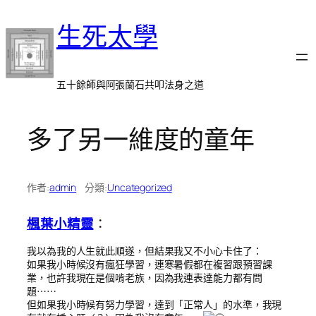
跳
生死太學
至
主
要
內
五十餘師與阿張蘭石共叩法身之道
容
多了另一維度的童年
作者:
admin
分類:
Uncategorized
楓葉小精靈
：
我以為我的人生就此順遂，但結果我又不小心卡住了：
如果我小時候沒有瘋狂學習，連寒暑假都在複習跟預習課
業，也許我現在是個啃老族，因為我連表達能力都有問
題⋯⋯
但如果我小時候有努力學習，達到「正常人」的水準，我現