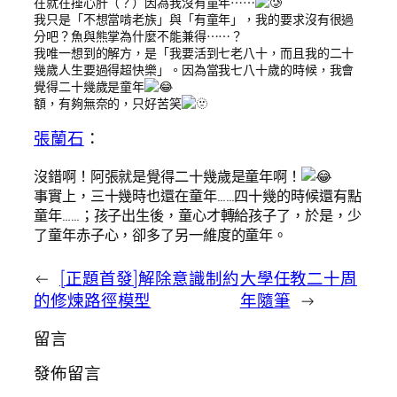
在就在捶心肝（？）因為我沒有童年⋯⋯
我只是「不想當啃老族」與「有童年」，我的要求沒有很過
分吧？魚與熊掌為什麼不能兼得⋯⋯？
我唯一想到的解方，是「我要活到七老八十，而且我的二十
幾歲人生要過得超快樂」。因為當我七八十歲的時候，我會
覺得二十幾歲是童年
額，有夠無奈的，只好苦笑
張蘭石
：
沒錯啊！阿張就是覺得二十幾歲是童年啊！
事實上，三十幾時也還在童年……四十幾的時候還有點
童年……；孩子出生後，童心才轉給孩子了，於是，少
了童年赤子心，卻多了另一維度的童年。
←
[正題首發]解除意識制約
大學任教二十周
的修煉路徑模型
年隨筆
→
留言
發佈留言