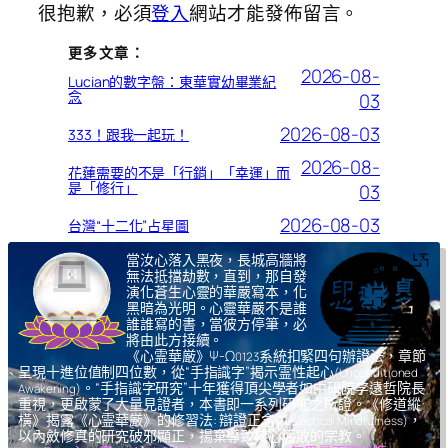
很抱歉，必須
登入
網站才能發佈留言。
更多文章：
2026-08-
Lucian的數字盤：東華實幼畢業紀
念
03
2026-08-03
333！跟我一起玩！
2026-08-
花蓮需要的不是「行銷」「幸運」而
是「修行」
03
2026-08-03
台灣“十二化”占星圖
當汝心落入黑夜，長城高牆將
無法抵擋劫數，直到，那自發
演化蒼生心靈的華嚴寫本，化
黑暗為光明。心靈華嚴不是誰
誰誰寫的書，當彼方停筆，必
將由此方接續。
《心霊華厳》Ψ-Ω
系統扣緊四句辦證法，章節
0123
呈現十進位值制四位數，從“手指識字”揭示霊性起心
(Unconditioned
。“手指識字研究”十年獲得頂尖學者如中研院李遠哲院長
Awakening)
重視，更啟蒙了大量見證者，本書即一系列研究之所證。《修道縱
橫》揭露《心霊華厳》的修習法: 辯證正念
，
(Dialectical Mindfulness)
以內斂修真的研究破邪顯正，揚棄導致核心腐敗的宗教。