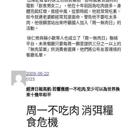
電影「飲食男女二」，他在十年前因為吃肉過多，身
體亮起紅燈，曾經中風，從那時起，他就常常吃素，
如今就連老婆都經常耳提面命，警告他不要吃太多
肉，他很願意站出來呼籲國人加入「周一無肉日」的
活動。
徐仁修與蘇小歡等人也成立了「周一無肉日」聯絡
平台，未來餐廳只要每周一願意提供三分之一以上的
「無肉菜單」供消費者選擇，他們將公布友善環境的
餐廳名單。
2009-09-22
0123
經濟日報馬凱:若響應週一不吃肉,至少可以為世界換
來十幾年和平
周一不吃肉 消弭糧
食危機