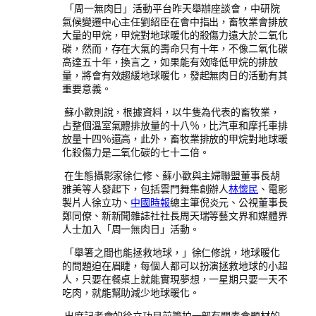
「周一無肉日」活動平台昨天舉辦座談會，中研院
氣候變遷中心主任劉紹臣在會中指出，畜牧業會排放
大量的甲烷，甲烷對地球暖化的殺傷力遠大於二氧化
碳，然而，存在大氣的壽命只有十年，不像二氧化碳
高達五十年，換言之，如果能有效降低甲烷的排放
量，將會有效趨緩地球暖化，發起無肉日的活動有其
重要意義。
蘇小歡則說，根據資料，以牛隻為代表的畜牧業，
占整個溫室氣體排放量的十八％，比汽車和摩托車排
放量十四％還高，此外，畜牧業排放的甲烷對地球暖
化殺傷力是二氧化碳的七十二倍。
在生態攝影家徐仁修、蘇小歡與主婦聯盟董事長胡
雅美等人發起下，包括雲門舞集創辦人
林懷民
、電影
製片人徐立功、
中國時報
總主筆倪炎元、公視董事長
鄭同僚、新新聞雜誌社社長周天瑞等藝文界和媒體界
人士加入「周一無肉日」活動。
「舉箸之間也能拯救地球，」徐仁修說，地球暖化
的問題迫在眉睫，每個人都可以扮演拯救地球的小超
人，只要在餐桌上就能實現夢想，一星期只要一天不
吃肉，就能幫助減少地球暖化。
出席記者會的徐立功目前籌拍一部有關素食題材的