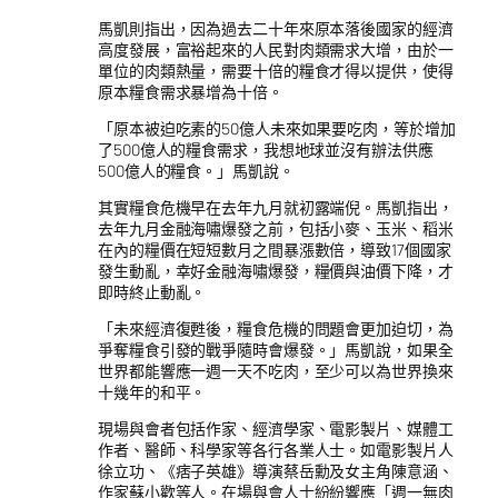
馬凱則指出，因為過去二十年來原本落後國家的經濟
高度發展，富裕起來的人民對肉類需求大增，由於一
單位的肉類熱量，需要十倍的糧食才得以提供，使得
原本糧食需求暴增為十倍。
「原本被迫吃素的50億人未來如果要吃肉，等於增加
了500億人的糧食需求，我想地球並沒有辦法供應
500億人的糧食。」馬凱說。
其實糧食危機早在去年九月就初露端倪。馬凱指出，
去年九月金融海嘯爆發之前，包括小麥、玉米、稻米
在內的糧價在短短數月之間暴漲數倍，導致17個國家
發生動亂，幸好金融海嘯爆發，糧價與油價下降，才
即時終止動亂。
「未來經濟復甦後，糧食危機的問題會更加迫切，為
爭奪糧食引發的戰爭隨時會爆發。」馬凱說，如果全
世界都能響應一週一天不吃肉，至少可以為世界換來
十幾年的和平。
現場與會者包括作家、經濟學家、電影製片、媒體工
作者、醫師、科學家等各行各業人士。如電影製片人
徐立功、《痞子英雄》導演蔡岳勳及女主角陳意涵、
作家蘇小歡等人。在場與會人士紛紛響應「週一無肉