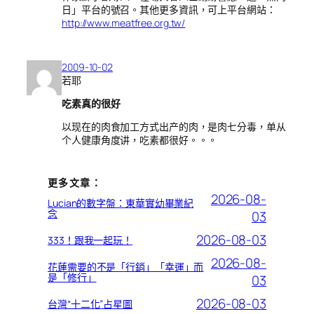
日」平台的號召。其他更多資訊，可上平台網站：
http://www.meatfree.org.tw/
2009-10-02
若耶
吃素真的很好
以现在的肉食加工方式出产的肉，是肉七分毒，单从
个人健康角度讲，吃素都很好。。。
更多文章：
2026-08-
Lucian的數字盤：東華實幼畢業紀
念
03
2026-08-03
333！跟我一起玩！
2026-08-
花蓮需要的不是「行銷」「幸運」而
是「修行」
03
2026-08-03
台灣“十二化”占星圖