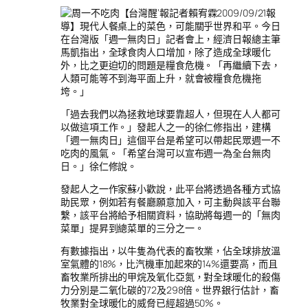
【台灣醒’報記者賴宥霖2009/09/21報
導】現代人餐桌上的菜色，可能關乎世界和平。今日
在台灣版「週一無肉日」記者會上，經濟日報總主筆
馬凱指出，全球食肉人口增加，除了造成全球暖化
外，比之更迫切的問題是糧食危機。「再繼續下去，
人類可能等不到海平面上升，就會被糧食危機拖
垮。」
「過去我們以為拯救地球要靠超人，但現在人人都可
以做這項工作。」發起人之一的徐仁修指出，建構
「週一無肉日」這個平台是希望可以帶起民眾週一不
吃肉的風氣。「希望台灣可以宣布週一為全台無肉
日。」徐仁修說。
發起人之一作家蘇小歡說，此平台將透過各種方式協
助民眾，例如若有餐廳願意加入，可主動與該平台聯
繫，該平台將給予相關資料，協助將每週一的「無肉
菜單」提昇到總菜單的三分之一。
有數據指出，以牛隻為代表的畜牧業，佔全球排放溫
室氣體的18%，比汽機車加起來的14%還要高，而且
畜牧業所排出的甲烷及氧化亞氮，對全球暖化的殺傷
力分別是二氧化碳的72及298倍。世界銀行估計，畜
牧業對全球暖化的威脅已經超過50%。