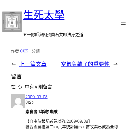
跳
生死太學
至
主
要
內
五十餘師與阿張蘭石共叩法身之道
容
作者:
0123
分類:
←
上一篇文章
空氣負離子的重要性
→
留言
在〈〉中有 4 則留言
2009-09-08
0123
素食者 1年減1噸碳
【自由時報記者黃以敬,2009/09/08】
聯合國農糧署二○○六年統計顯示，畜牧業已成為全球