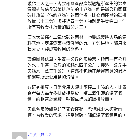
暖化主因之一，肉食相關產品產製過程所產生的溫室
氣體排放佔全球總排放量的十八％，約是辦公和家庭
碳排放量（佔約八％）的兩倍多，比交通運輸的碳排
放量（十三％）多將近四十％。特別是牛隻牲口，佔
所有畜牧業排放量的四分之三。
原本大量儲存二氧化碳的雨林，也變成製造肉品的飼
料基地，亞馬遜雨林遭濫墾的九十五％耕地，都用來
種大豆，製成畜牧用的飼料。
環保團體估算，生產一公斤的馬鈴薯，耗費一百公升
的水；生產一公斤的米耗水四千公升；製造一公斤牛
肉耗水一萬三千公升，這還不包括在產運肉類的過程
和運輸所需要用到的汽油。
有研究推算，日常食用肉類比率達二十％的人，比素
食者每人每年多排放相當於一噸二氧化碳的溫室氣
體，約相當於駕駛一輛轎車造成的碳排放量。
因此各國陸續發起了素食運動，希望減少人類對肉
類、畜牧業的需求，達到減碳、降低溫室氣體目的。
2009-09-22