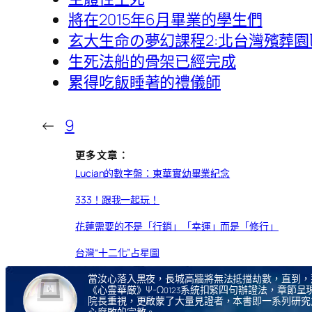
將在2015
年
6月畢業的學生們
玄大生命の夢幻課程2:北台灣殯葬
生死法船的骨架已經完成
累得吃飯睡著的禮儀師
←
9
更多文章：
Lucian的數字盤：東華實幼畢業紀念
333！跟我一起玩！
花蓮需要的不是「行銷」「幸運」而是「修行」
台灣“十二化”占星圖
當汝心落入黑夜，長城高牆將無法抵擋劫數，直到，
《心霊華厳》Ψ-Ω
系統扣緊四句辦證法，章節呈現
0123
院長重視，更啟蒙了大量見證者，本書即一系列研究
心腐敗的宗教。