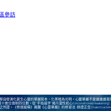
園區參訪
那自發演化蒼生心靈的華嚴寫本，化黑暗為光明。心靈華嚴不是誰誰誰寫
十進位值制四位數，從“手指識字”揭示霊性起心
(Unconditioned Awakening)
之所證。《修道縱橫》揭露《心霊華厳》的修習法: 辯證正念
(Dialectical Mi