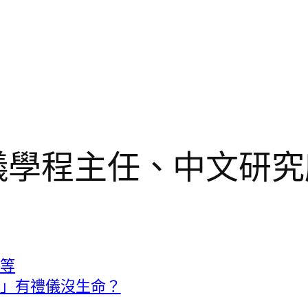
禮儀學程主任、中文研
平等
儀」有禮儀沒生命？