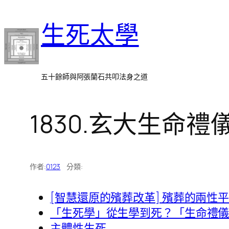
跳
生死太學
至
主
要
內
五十餘師與阿張蘭石共叩法身之道
容
1830.玄大生命
作者:
0123
分類:
[智慧還原的殯葬改革] 殯葬的兩性
「生死學」從生學到死？「生命禮
主體性生死