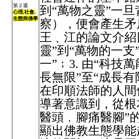
第２週
到“萬物之靈”一
心理,社會,
生態與佛學
察），便會產生矛
王﹑江的論文介紹四
靈”到“萬物的一支”
一”﹔3. 由“科技
長無限”至“成長有
在印順法師的人間
導著意識到，從根
醫頭﹐腳痛醫腳”
顯出佛教生態學能