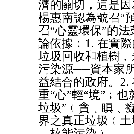
濟的關切，這是因
楊惠南認為號召“
召“心靈環保”的
論依據﹕1. 在
垃圾回收和植樹﹐
污染源──資本家
益結合的政府。2.
重“心”輕“境”﹔
垃圾”﹙貪﹑瞋﹑
界之真正垃圾﹙土
﹑核能污染﹚。