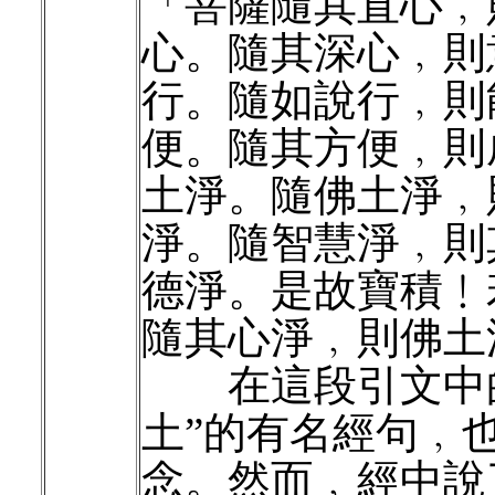
「菩薩隨其直心﹐
心。隨其深心﹐則
行。隨如說行﹐則
便。隨其方便﹐則
土淨。隨佛土淨﹐
淨。隨智慧淨﹐則
德淨。是故寶積﹗
隨其心淨﹐則佛土
在這段引文中的
土”的有名經句﹐
念。然而﹐經中說了