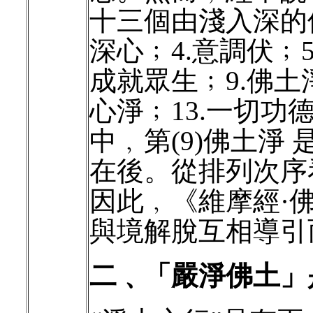
十三個由淺入深的修
深心﹔4.意調伏﹔5
成就眾生﹔9.佛土淨
心淨﹔13.一切
中﹐第(9)佛土淨 
在後。從排列次序
因此﹐《維摩經·
與境解脫互相導引
二﹑「嚴淨佛土」