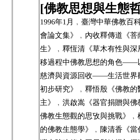
[佛教思想與生態哲
1996年1月﹐臺灣中華佛教
會論文集》﹐內收釋傳道《菩
生》﹐釋恆清《草木有性與深
移過程中佛教思想的角色——
慈濟與資源回收——生活世界
初步研究》﹐釋悟殷《佛教的
主》﹐洪啟嵩《器官捐贈與佛
佛教生態觀的思攷與挑戰》﹐楊
的佛教生態學》﹐陳清香《當