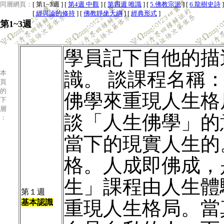
同層網頁：
[ 第1~3週 ]
[
第4週 中觀
]
[
第四週 唯識
]
[
5.佛教宗派
]
[
6.龍樹史詩
]
[
經與論的修持
]
[
佛教靜坐大綱
]
[
經典形式
]
第1~3週
學員記下自他的描
識。 談課程名稱
本
頁
的
佛學來重現人生格
下
層
談「人生佛學」的
：
當下的現實人生的
格。人成即佛成，
生」課程由人生體
第１週
重現人生格局。當
基本認識