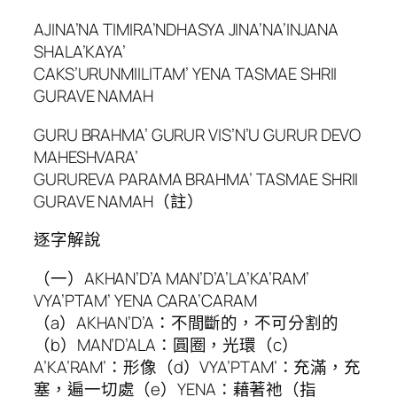
AJINA’NA TIMIRA’NDHASYA JINA’NA’INJANA
SHALA’KAYA’
CAKS’URUNMIILITAM’ YENA TASMAE SHRII
GURAVE NAMAH
GURU BRAHMA’ GURUR VIS’N’U GURUR DEVO
MAHESHVARA’
GURUREVA PARAMA BRAHMA’ TASMAE SHRII
GURAVE NAMAH（註）
逐字解說
（一）AKHAN’D’A MAN’D’A’LA’KA’RAM’
VYA’PTAM’ YENA CARA’CARAM
（a）AKHAN’D’A：不間斷的，不可分割的
（b）MAN’D’ALA：圓圈，光環（c）
A’KA’RAM’：形像（d）VYA’PTAM’：充滿，充
塞，遍一切處（e）YENA：藉著祂（指