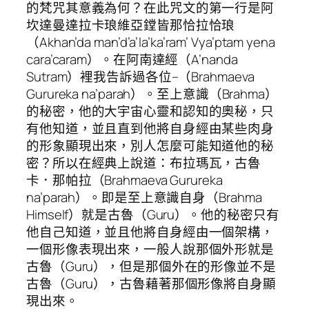
的梵咒其意義為何？在此咒文的第一行是阿
坎達曼達拉卡琅維亞鏜皆那恰拉恰琅
（Akhan’da man’d’a’la’ka’ram’ Vya’ptam yena
cara’caram）。在阿南達經（A’nanda
Sutram）裡我告訴過各位–（Brahmaeva
Gurureka na’parah）。至上意識（Brahma）
的秘密，他的大宇宙心靈和認知的奧秘，只
有他知道，並且直到他將自身經由某些肉身
的形象顯現出來，別人怎麼可能知道他的秘
密？所以在經典上說道：布拉瑪瓦，古魯
卡．那帕拉（Brahmaeva Gurureka
na’parah）。即是至上意識自身（Brahma
Himself）就是古魯（Guru）。他的秘密只有
他自己知道，並且他將自身經由一個架構，
一個形像表現出來，一般人說那個外形就是
古魯（Guru），但是那個外在的形像並不是
古魯（Guru），古魯藉著那個形像將自身顯
現出來。