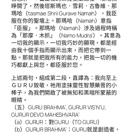
睜開了，然後塔斯瑪也．雪莉．古魯維．那
瑪哈（tasmae Shrii Gurave Namah），我臣
服在你的聖壇上。那瑪哈（Namah）意指
「臣服」。那瑪哈（Namah）涉及過程時稱
為「那摩．木抓」（Namo Mudra’）。其意為
一切我的顯示，一切我巧妙的顯現，都是經
由我十個手指而顯示出來，而把它帶到一
點。那就是把我所有的能力，把我一切的機
巧都獻上與您，都臣服於您。
上述兩句，組成第二段，直譯為：我向至上
ＧＵＲＵ致敬，祂用塗抹靈性智慧藥膏的小
棒子，為我們開啟了被無知和黑暗所蒙蔽的
眼睛。
（五）GURU BRAHMA’, GURUR VIS’N’U,
GURUR DEVO MAHESHVARA’
（a）GURUR：對GURU（TO GURU）
（b）GURUR BRAHMA’：GURU就是創造者，