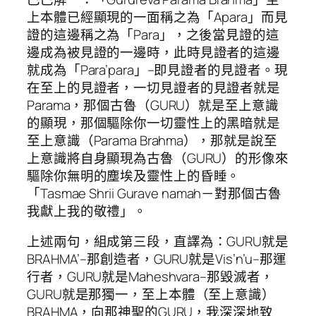
上本體已經顯現的一面稱之為「Apara」而見
證的這邊稱之為「Para」，之後當見證的這
邊成為被見證的一邊時，此時見證者的這邊
就成為「Para’para」–即見證者的見證者。現
在至上的見證者，一切見證者的見證者就是
Parama，那個古魯（GURU）就是至上意識
的顯現，那個驅除你一切靈性上的黑暗就是
至上意識（Parama Brahma），那就是說至
上意識將自身顯現為古魯（GURU）的形像來
驅除你無明的塵埃及靈性上的昏睡。
「Tasmae Shrii Gurave namah－對那個古魯
我獻上我的敬禮」。
上述兩句，組成第三段，直譯為：GURU就是
BRAHMA’–那創造者，GURU就是Vis’n’u–那運
行者，GURU就是Maheshvara–那毀滅者，
GURU就是那獨一，至上本體（至上意識）
BRAHMA，向那神聖的GURU，我深深地致