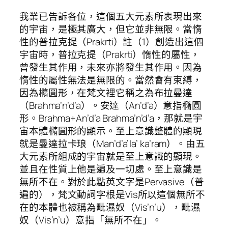
我業已告訴各位，這個五大元素所表現出來
的宇宙，是極其廣大，但它並非無限。當惰
性的普拉克提（Prakrti）註（1）創造出這個
宇宙時，普拉克提（Prakrti）惰性的屬性，
曾發生其作用，未來亦將發生其作用。因為
惰性的屬性無法是無限的。當然會有束縛，
因為橢圓形，在梵文裡它稱之為布拉曼達
（Brahma’n’d’a）。安達（An’d’a）意指橢圓
形。Brahma+An’d’a Brahma’n’d’a，那就是宇
宙本體橢圓形的顯示。至上意識整體的顯現
就是曼達拉卡琅（Man’d’a’la’ ka’ram）。由五
大元素所組成的宇宙就是至上意識的顯現。
並且在性質上他是遍及一切處。至上意識是
無所不在。對於此點英文字是Pervasive（普
遍的），梵文動詞字根是Vis所以這個無所不
在的本體也被稱為毗濕奴（Vis’n’u），毗濕
奴（Vis’n’u）意指「無所不在」。