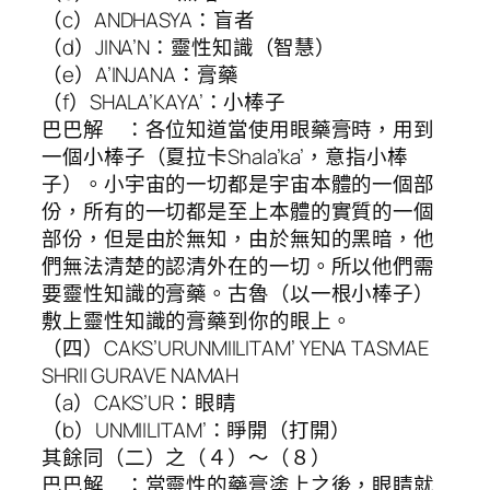
（c）ANDHASYA：盲者
（d）JINA’N：靈性知識（智慧）
（e）A’INJANA：膏藥
（f）SHALA’KAYA’：小棒子
巴巴解 ：各位知道當使用眼藥膏時，用到
一個小棒子（夏拉卡Shala’ka’，意指小棒
子）。小宇宙的一切都是宇宙本體的一個部
份，所有的一切都是至上本體的實質的一個
部份，但是由於無知，由於無知的黑暗，他
們無法清楚的認清外在的一切。所以他們需
要靈性知識的膏藥。古魯（以一根小棒子）
敷上靈性知識的膏藥到你的眼上。
（四）CAKS’URUNMIILITAM’ YENA TASMAE
SHRII GURAVE NAMAH
（a）CAKS’UR：眼睛
（b）UNMIILITAM’：睜開（打開）
其餘同（二）之（４）～（８）
巴巴解 ：當靈性的藥膏塗上之後，眼睛就