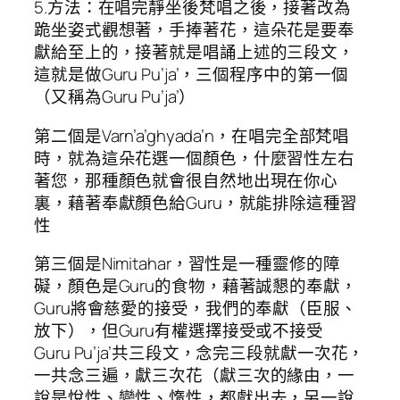
5.方法：在唱完靜坐後梵唱之後，接著改為
跪坐姿式觀想著，手捧著花，這朵花是要奉
獻給至上的，接著就是唱誦上述的三段文，
這就是做Guru Pu’ja’，三個程序中的第一個
（又稱為Guru Pu’ja’）
第二個是Varn’a’ghyada’n，在唱完全部梵唱
時，就為這朵花選一個顏色，什麼習性左右
著您，那種顏色就會很自然地出現在你心
裏，藉著奉獻顏色給Guru，就能排除這種習
性
第三個是Nimitahar，習性是一種靈修的障
礙，顏色是Guru的食物，藉著誠懇的奉獻，
Guru將會慈愛的接受，我們的奉獻（臣服、
放下），但Guru有權選擇接受或不接受
Guru Pu’ja’共三段文，念完三段就獻一次花，
一共念三遍，獻三次花（獻三次的緣由，一
說是悅性、變性、惰性，都獻出去，另一說