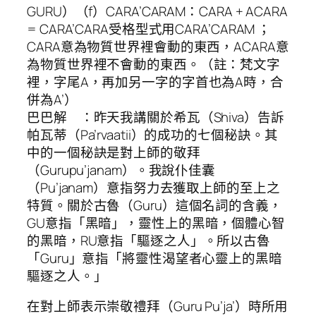
GURU）（f）CARA’CARAM：CARA + ACARA
= CARA’CARA受格型式用CARA’CARAM ；
CARA意為物質世界裡會動的東西，ACARA意
為物質世界裡不會動的東西。（註：梵文字
裡，字尾A，再加另一字的字首也為A時，合
併為A’）
巴巴解 ：昨天我講關於希瓦（Shiva）告訴
帕瓦蒂（Pa’rvaatii）的成功的七個秘訣。其
中的一個秘訣是對上師的敬拜
（Gurupu’janam）。我說仆佳囊
（Pu’janam）意指努力去獲取上師的至上之
特質。關於古魯（Guru）這個名詞的含義，
GU意指「黑暗」，靈性上的黑暗，個體心智
的黑暗，RU意指「驅逐之人」。所以古魯
「Guru」意指「將靈性渴望者心靈上的黑暗
驅逐之人。」
在對上師表示崇敬禮拜（Guru Pu’ja’）時所用