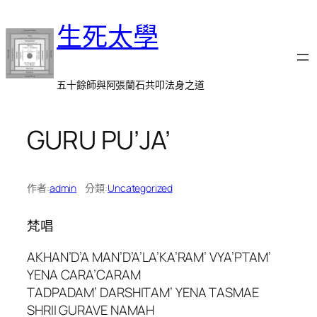
跳
生死太學
至
主
要
內
五十餘師與阿張蘭石共叩法身之道
容
GURU PU’JA’
作者:
admin
分類:
Uncategorized
梵唱
AKHAN’D’A MAN’D’A’LA’KA’RAM’ VYA’PTAM’
YENA CARA’CARAM
TADPADAM’ DARSHITAM’ YENA TASMAE
SHRII GURAVE NAMAH