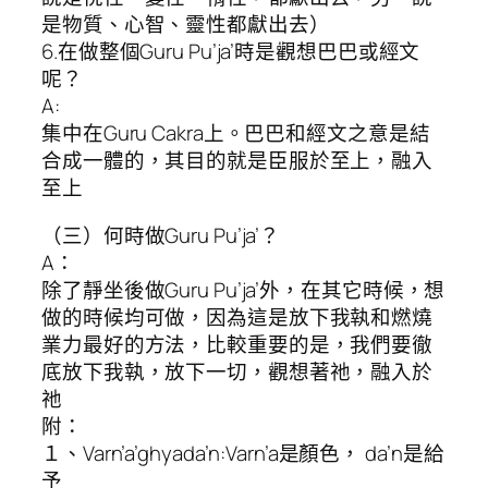
是物質、心智、靈性都獻出去）
6.在做整個Guru Pu’ja’時是觀想巴巴或經文
呢？
A:
集中在Guru Cakra上。巴巴和經文之意是結
合成一體的，其目的就是臣服於至上，融入
至上
（三）何時做Guru Pu’ja’？
A：
除了靜坐後做Guru Pu’ja’外，在其它時候，想
做的時候均可做，因為這是放下我執和燃燒
業力最好的方法，比較重要的是，我們要徹
底放下我執，放下一切，觀想著祂，融入於
祂
附：
１、Varn’a’ghyada’n:Varn’a是顏色， da’n是給
予