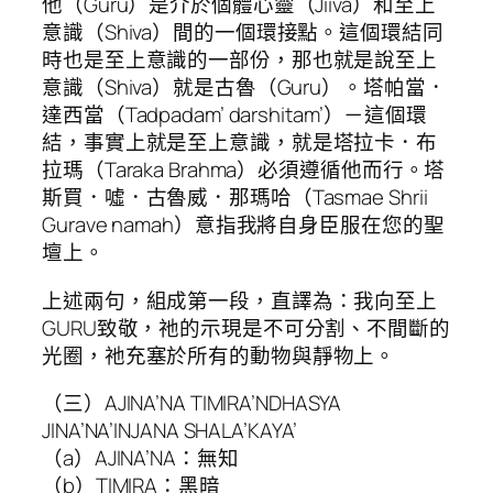
他（Guru）是介於個體心靈（Jiiva）和至上
意識（Shiva）間的一個環接點。這個環結同
時也是至上意識的一部份，那也就是說至上
意識（Shiva）就是古魯（Guru）。塔帕當．
達西當（Tadpadam’ darshitam’）－這個環
結，事實上就是至上意識，就是塔拉卡．布
拉瑪（Taraka Brahma）必須遵循他而行。塔
斯買．噓．古魯威．那瑪哈（Tasmae Shrii
Gurave namah）意指我將自身臣服在您的聖
壇上。
上述兩句，組成第一段，直譯為：我向至上
GURU致敬，祂的示現是不可分割、不間斷的
光圈，祂充塞於所有的動物與靜物上。
（三）AJINA’NA TIMIRA’NDHASYA
JINA’NA’INJANA SHALA’KAYA’
（a）AJINA’NA：無知
（b）TIMIRA：黑暗