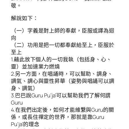
敬。
解說如下：
（一）字義是對上師的奉獻，臣服或譯為迴
向
（二）功用是把一切都奉獻給至上，臣服於
至上
1.藉此放下個人的一切我執（包括身、心、
靈）並加速業力燃燒
2.另一方面，在唱誦時，可以幫助、調身、
調氣、調心與靈性昇華（姿勢與唱誦可以調
身、調氣）
3.巴巴說Guru Pu’ja’可以幫助我們了解何謂
Guru
4.在我們出定後，如何才能維繫與Guru的關
係，或長住禪定的世界，那就是靠Guru
Pu’ja’的理念