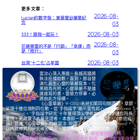
更多文章：
2026-08-
Lucian的數字盤：東華實幼畢業紀
念
03
2026-08-03
333！跟我一起玩！
2026-08-
花蓮需要的不是「行銷」「幸運」而
是「修行」
03
2026-08-03
台灣“十二化”占星圖
當汝心落入黑夜，長城高牆將
無法抵擋劫數，直到，那自發
演化蒼生心靈的華嚴寫本，化
黑暗為光明。心靈華嚴不是誰
誰誰寫的書，當彼方停筆，必
將由此方接續。
《心霊華厳》Ψ-Ω
系統扣緊四句辦證法，章節
0123
呈現十進位值制四位數，從“手指識字”揭示霊性起心
(Unconditioned
。“手指識字研究”十年獲得頂尖學者如中研院李遠哲院長
Awakening)
重視，更啟蒙了大量見證者，本書即一系列研究之所證。《修道縱
橫》揭露《心霊華厳》的修習法: 辯證正念
，
(Dialectical Mindfulness)
以內斂修真的研究破邪顯正，揚棄導致核心腐敗的宗教。
Ψ – Ω ＝ 心 – 靈 ＝ Amitābhā – Amitāyus ＝ 無思量而臨光轉
依 ─ 無限量而觀音收圓 ＝ 心覺於“果”,無為無我 ─ 靈無盡“因”,自發