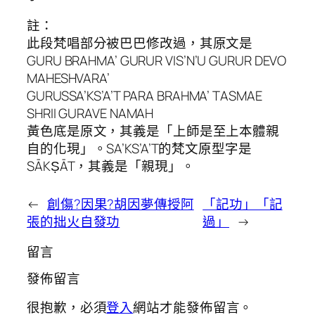
註：
此段梵唱部分被巴巴修改過，其原文是
GURU BRAHMA’ GURUR VIS’N’U GURUR DEVO
MAHESHVARA’
GURUSSA’KS’A’T PARA BRAHMA’ TASMAE
SHRII GURAVE NAMAH
黃色底是原文，其義是「上師是至上本體親
自的化現」。SA’KS’A’T的梵文原型字是
SĀKṢĀT，其義是「親現」。
←
創傷?因果?胡因夢傳授阿
「記功」「記
張的拙火自發功
過」
→
留言
發佈留言
很抱歉，必須
登入
網站才能發佈留言。