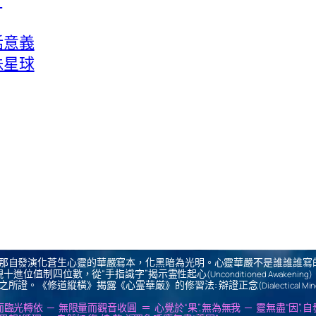
神話意義
珠星球
那自發演化蒼生心靈的華嚴寫本，化黑暗為光明。心靈華嚴不是誰誰誰寫
十進位值制四位數，從“手指識字”揭示霊性起心
(Unconditioned Awakening)
之所證。《修道縱橫》揭露《心霊華厳》的修習法: 辯證正念
(Dialectical Mi
us ＝ 無思量而臨光轉依 ─ 無限量而觀音收圓 ＝ 心覺於“果”,無為無我 ─ 靈無盡“因”,