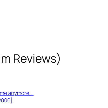
m Reviews)
kill me anymore….
2006]