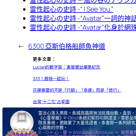
霊性起心の史詩 -“ I See You.”
霊性起心の史詩
-“Avatar”一詞的
霊性起心の史詩 -“Avatar”化身於網
←
6300.亞斯伯格船師魚神道
更多文章：
Lucian的數字盤：東華實幼畢業紀念
333！跟我一起玩！
花蓮需要的不是「行銷」「幸運」而是「修行」
台灣“十二化”占星圖
當汝心落入黑夜，長城高牆將無法抵擋劫數，直到，
《心霊華厳》Ψ-Ω
系統扣緊四句辦證法，章節呈現
0123
院長重視，更啟蒙了大量見證者，本書即一系列研究
心腐敗的宗教。
Ψ – Ω ＝ 心 – 靈 ＝ Amitābhā – Amitāy