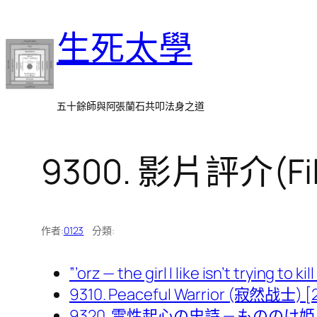
跳
生死太學
至
主
要
內
五十餘師與阿張蘭石共叩法身之道
容
9300. 影片評介(Fil
作者:
0123
分類:
”’orz — the girl I like isn’t trying to 
9310. Peaceful Warrior (寂然战士) [
9320. 霊性起心の史詩 — もののけ姫