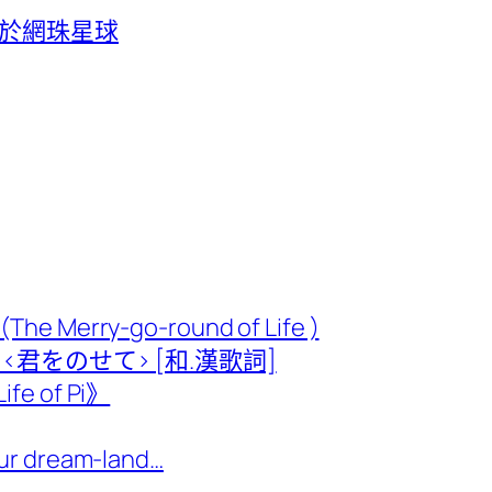
”化身於網珠星球
ry-go-round of Life )
<君をのせて> [和.漢歌詞]
 of Pi》
r dream-land…
カ