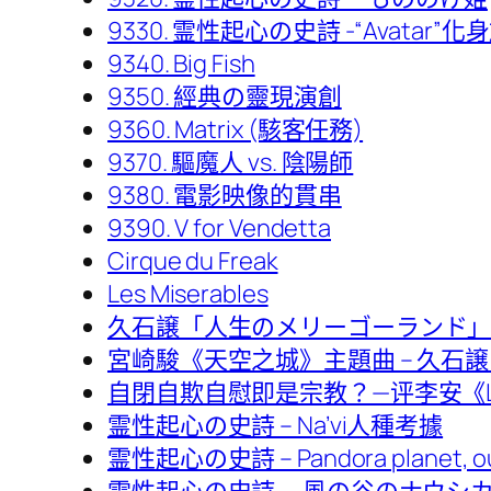
9330. 霊性起心の史詩 -“Avatar
9340. Big Fish
9350. 經典の靈現演創
9360. Matrix (駭客任務)
9370. 驅魔人 vs. 陰陽師
9380. 電影映像的貫串
9390. V for Vendetta
Cirque du Freak
Les Miserables
久石譲「人生のメリーゴーランド」(The Mer
宮崎駿《天空之城》主題曲 – 久石譲 
自閉自欺自慰即是宗教？—评李安《Life
霊性起心の史詩 – Na’vi人種考據
霊性起心の史詩 – Pandora planet, ou
霊性起心の史詩 — 風の谷のナウシ